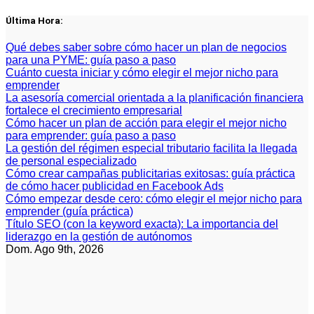
Saltar
Última Hora:
al
contenido
Qué debes saber sobre cómo hacer un plan de negocios
para una PYME: guía paso a paso
Cuánto cuesta iniciar y cómo elegir el mejor nicho para
emprender
La asesoría comercial orientada a la planificación financiera
fortalece el crecimiento empresarial
Cómo hacer un plan de acción para elegir el mejor nicho
para emprender: guía paso a paso
La gestión del régimen especial tributario facilita la llegada
de personal especializado
Cómo crear campañas publicitarias exitosas: guía práctica
de cómo hacer publicidad en Facebook Ads
Cómo empezar desde cero: cómo elegir el mejor nicho para
emprender (guía práctica)
Título SEO (con la keyword exacta): La importancia del
liderazgo en la gestión de autónomos
Dom. Ago 9th, 2026