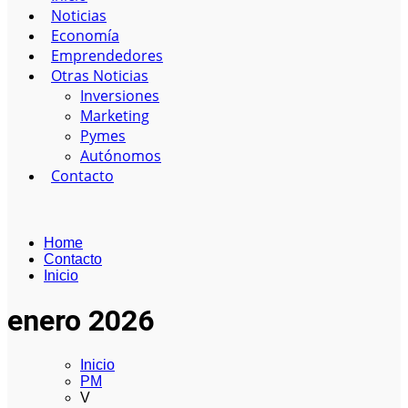
Noticias
Economía
Emprendedores
Otras Noticias
Inversiones
Marketing
Pymes
Autónomos
Contacto
Home
Contacto
Inicio
enero 2026
Inicio
PM
V