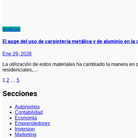
Noticias
El auge del uso de carpintería metálica y de aluminio en 
Ene 29, 2026
La utilización de estos materiales ha cambiado la manera en que se conciben y se construyen espacios
residenciales,…
Paginación
1
2
…
5
de
Secciones
entradas
Autonomos
Contabilidad
Economia
Emprendedores
Inversion
Marketing