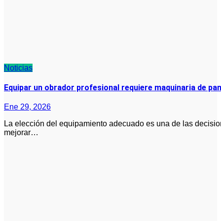
Noticias
Equipar un obrador profesional requiere maquinaria de pan
Ene 29, 2026
La elección del equipamiento adecuado es una de las decisiones más relevantes para quien decide abrir o
mejorar…