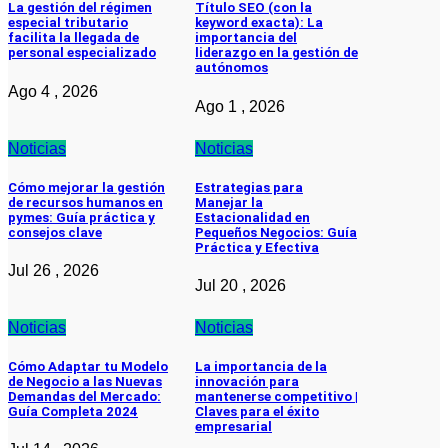
La gestión del régimen
Título SEO (con la
especial tributario
keyword exacta): La
facilita la llegada de
importancia del
personal especializado
liderazgo en la gestión de
autónomos
Ago 4 , 2026
Ago 1 , 2026
Noticias
Noticias
Cómo mejorar la gestión
Estrategias para
de recursos humanos en
Manejar la
pymes: Guía práctica y
Estacionalidad en
consejos clave
Pequeños Negocios: Guía
Práctica y Efectiva
Jul 26 , 2026
Jul 20 , 2026
Noticias
Noticias
Cómo Adaptar tu Modelo
La importancia de la
de Negocio a las Nuevas
innovación para
Demandas del Mercado:
mantenerse competitivo |
Guía Completa 2024
Claves para el éxito
empresarial