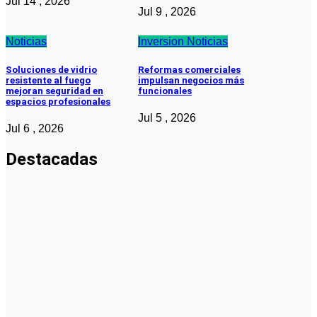
Jul 14 , 2026
Jul 9 , 2026
Noticias
Inversion
Noticias
Soluciones de vidrio
Reformas comerciales
resistente al fuego
impulsan negocios más
mejoran seguridad en
funcionales
espacios profesionales
Jul 5 , 2026
Jul 6 , 2026
Destacadas
Pymes
Qué debes
saber sobre
cómo hacer
un plan de
negocios
para una
PYME: guía
paso a paso