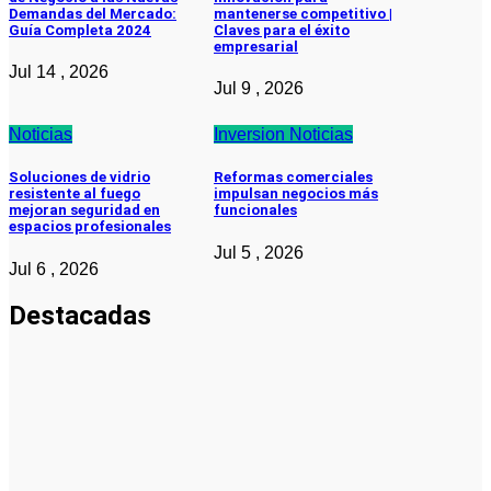
Demandas del Mercado:
mantenerse competitivo |
Guía Completa 2024
Claves para el éxito
empresarial
Jul 14 , 2026
Jul 9 , 2026
Noticias
Inversion
Noticias
Soluciones de vidrio
Reformas comerciales
resistente al fuego
impulsan negocios más
mejoran seguridad en
funcionales
espacios profesionales
Jul 5 , 2026
Jul 6 , 2026
Destacadas
Pymes
Qué debes
saber sobre
cómo hacer
un plan de
negocios