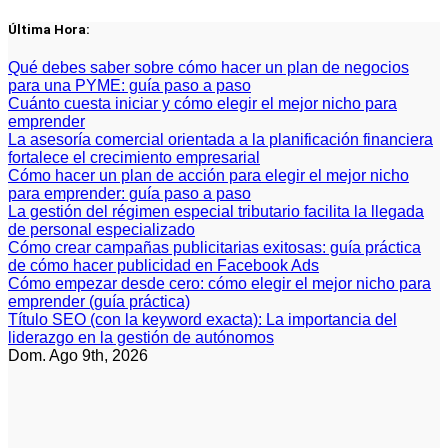
Saltar
Última Hora:
al
contenido
Qué debes saber sobre cómo hacer un plan de negocios
para una PYME: guía paso a paso
Cuánto cuesta iniciar y cómo elegir el mejor nicho para
emprender
La asesoría comercial orientada a la planificación financiera
fortalece el crecimiento empresarial
Cómo hacer un plan de acción para elegir el mejor nicho
para emprender: guía paso a paso
La gestión del régimen especial tributario facilita la llegada
de personal especializado
Cómo crear campañas publicitarias exitosas: guía práctica
de cómo hacer publicidad en Facebook Ads
Cómo empezar desde cero: cómo elegir el mejor nicho para
emprender (guía práctica)
Título SEO (con la keyword exacta): La importancia del
liderazgo en la gestión de autónomos
Dom. Ago 9th, 2026