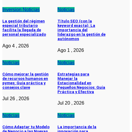
Inversion
Noticias
Noticias
La gestión del régimen
Título SEO (con la
especial tributario
keyword exacta): La
facilita la llegada de
importancia del
personal especializado
liderazgo en la gestión de
autónomos
Ago 4 , 2026
Ago 1 , 2026
Noticias
Noticias
Cómo mejorar la gestión
Estrategias para
de recursos humanos en
Manejar la
pymes: Guía práctica y
Estacionalidad en
consejos clave
Pequeños Negocios: Guía
Práctica y Efectiva
Jul 26 , 2026
Jul 20 , 2026
Noticias
Noticias
Cómo Adaptar tu Modelo
La importancia de la
de Negocio a las Nuevas
innovación para