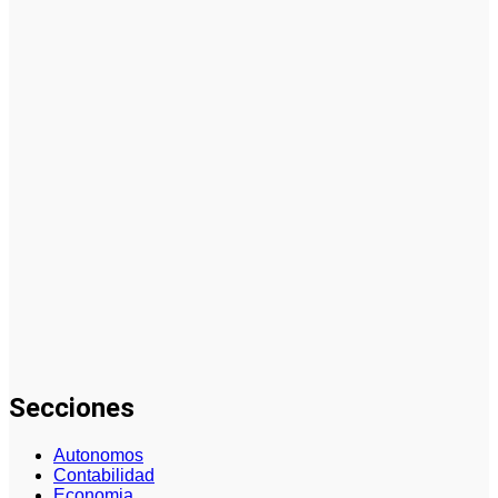
comercial
orientada a
la
planificación
financiera
fortalece el
crecimiento
empresarial
La gestión
del régimen
especial
tributario
facilita la
llegada de
personal
especializado
Secciones
Autonomos
Contabilidad
Economia