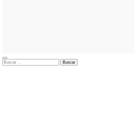
comercial
orientada a
la
planificación
financiera
fortalece el
crecimiento
empresarial
Buscar: