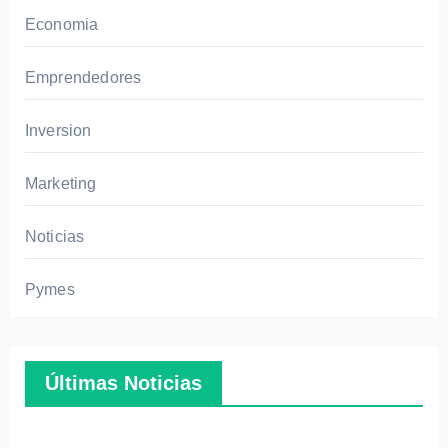
da
Economia
de
pers
Emprendedores
onal
espe
Inversion
ciali
zado
Marketing
Noticias
Pymes
Últimas Noticias