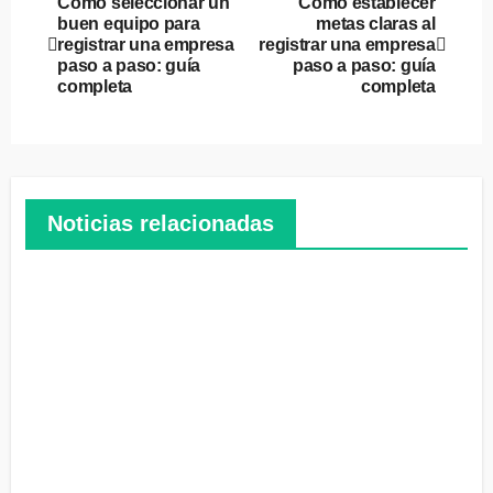
Cómo seleccionar un
Cómo establecer
buen equipo para
metas claras al
de
registrar una empresa
registrar una empresa
paso a paso: guía
paso a paso: guía
entradas
completa
completa
Noticias relacionadas