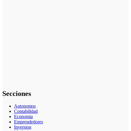
Cómo hacer
un plan de
acción para
elegir el mejor
nicho para
emprender:
guía paso a
paso
Cómo
empezar desde
cero: cómo
elegir el mejor
nicho para
emprender
(guía práctica)
Secciones
Autonomos
Contabilidad
Economia
Emprendedores
Inversion