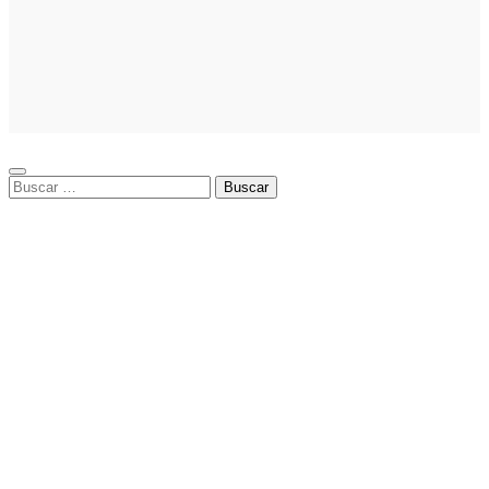
comercial
orientada a la
planificación
financiera
fortalece el
crecimiento
empresarial
Buscar: