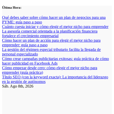
Saltar
Última Hora:
al
contenido
Qué debes saber sobre cómo hacer un plan de negocios para una
PYME: guía paso a paso
Cuánto cuesta iniciar y cómo elegir el mejor nicho para emprender
La asesoría comercial orientada a la planificación financiera
fortalece el crecimiento empresarial
Cómo hacer un plan de acción para elegir el mejor nicho para
emprender: guía paso a paso
La gestión del régimen especial tributario facilita la llegada de
personal especializado
Cómo crear campañas publicitarias exitosas: guía práctica de cómo
hacer publicidad en Facebook Ads
Cómo empezar desde cero: cómo elegir el mejor nicho para
emprender (guía práctica)
Título SEO (con la keyword exacta): La importancia del liderazgo
en la gestión de autónomos
Sáb. Ago 8th, 2026