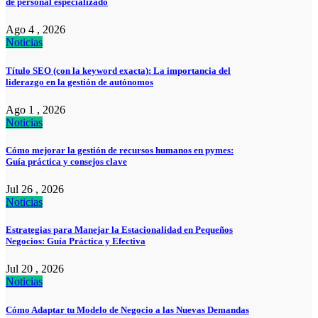
de personal especializado
Ago 4 , 2026
Noticias
Título SEO (con la keyword exacta): La importancia del
liderazgo en la gestión de autónomos
Ago 1 , 2026
Noticias
Cómo mejorar la gestión de recursos humanos en pymes:
Guía práctica y consejos clave
Jul 26 , 2026
Noticias
Estrategias para Manejar la Estacionalidad en Pequeños
Negocios: Guía Práctica y Efectiva
Jul 20 , 2026
Noticias
Cómo Adaptar tu Modelo de Negocio a las Nuevas Demandas