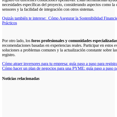
necesidades específicas del proyecto, considerando aspectos como la 
sensores y la facilidad de integración con otros sistemas.
Quizás también te interese:
Cómo Asegurar la Sostenibilidad Financi
Prácticos
Por otro lado, los
foros profesionales y comunidades especializada
recomendaciones basadas en experiencias reales. Participar en estos esp
soluciones a problemas comunes y la actualización constante sobre las
registro.
Navegación
Cómo atraer inversores para tu empresa: guía paso a paso para registr
Cómo hacer un plan de negocios para una PYME: guía paso a paso para
de
entradas
Noticias relacionadas
Cuánto cuesta
iniciar y cómo
elegir el mejor
nicho para
emprender