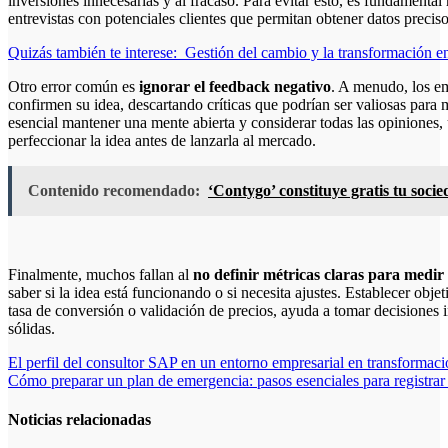
inversiones innecesarias y al fracaso. Para evitar esto, es fundamental
entrevistas con potenciales clientes que permitan obtener datos preciso
Quizás también te interese:
Gestión del cambio y la transformación
Otro error común es
ignorar el feedback negativo
. A menudo, los e
confirmen su idea, descartando críticas que podrían ser valiosas para m
esencial mantener una mente abierta y considerar todas las opiniones, u
perfeccionar la idea antes de lanzarla al mercado.
Contenido recomendado:
‘Contygo’ constituye gratis tu soci
Finalmente, muchos fallan al
no definir métricas claras para medir 
saber si la idea está funcionando o si necesita ajustes. Establecer ob
tasa de conversión o validación de precios, ayuda a tomar decisiones 
sólidas.
Navegación
El perfil del consultor SAP en un entorno empresarial en transformac
Cómo preparar un plan de emergencia: pasos esenciales para registra
de
entradas
Noticias relacionadas