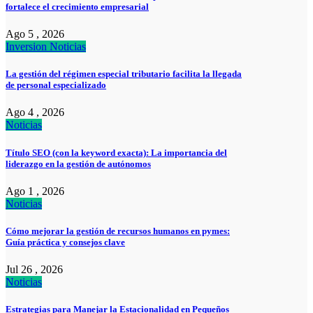
fortalece el crecimiento empresarial
Ago 5 , 2026
Inversion
Noticias
La gestión del régimen especial tributario facilita la llegada
de personal especializado
Ago 4 , 2026
Noticias
Título SEO (con la keyword exacta): La importancia del
liderazgo en la gestión de autónomos
Ago 1 , 2026
Noticias
Cómo mejorar la gestión de recursos humanos en pymes:
Guía práctica y consejos clave
Jul 26 , 2026
Noticias
Estrategias para Manejar la Estacionalidad en Pequeños