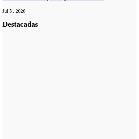
Jul 5 , 2026
Destacadas
Pymes
Qué debes
saber sobre
cómo hacer un
plan de
negocios para
una PYME:
guía paso a
paso
Emprendedores
Cuánto cuesta
iniciar y cómo
elegir el mejor
nicho para
emprender