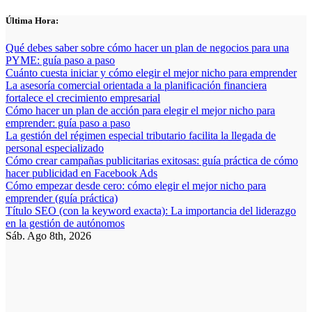
Saltar
Última Hora:
al
contenido
Qué debes saber sobre cómo hacer un plan de negocios para una
PYME: guía paso a paso
Cuánto cuesta iniciar y cómo elegir el mejor nicho para emprender
La asesoría comercial orientada a la planificación financiera
fortalece el crecimiento empresarial
Cómo hacer un plan de acción para elegir el mejor nicho para
emprender: guía paso a paso
La gestión del régimen especial tributario facilita la llegada de
personal especializado
Cómo crear campañas publicitarias exitosas: guía práctica de cómo
hacer publicidad en Facebook Ads
Cómo empezar desde cero: cómo elegir el mejor nicho para
emprender (guía práctica)
Título SEO (con la keyword exacta): La importancia del liderazgo
en la gestión de autónomos
Sáb. Ago 8th, 2026