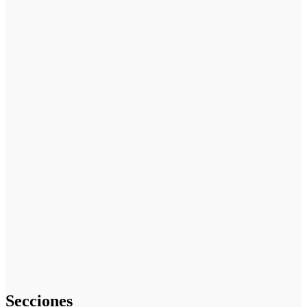
Cuánto cuesta
iniciar y cómo
elegir el mejor
nicho para
emprender
Cómo hacer
un plan de
acción para
elegir el mejor
nicho para
emprender:
guía paso a
paso
Cómo
empezar desde
cero: cómo
elegir el mejor
nicho para
emprender
(guía práctica)
Secciones