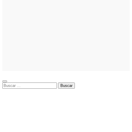
Noticias
Noticias
La asesoría
comercial
orientada a la
planificación
financiera
fortalece el
crecimiento
empresarial
Buscar: