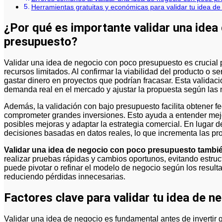
Herramientas gratuitas y económicas para validar tu idea d
¿Por qué es importante validar una idea
presupuesto?
Validar una idea de negocio con poco presupuesto es crucial para minimizar riesgos financieros y optimizar
recursos limitados. Al confirmar la viabilidad del producto o se
gastar dinero en proyectos que podrían fracasar. Esta validaci
demanda real en el mercado y ajustar la propuesta según las 
Además, la validación con bajo presupuesto facilita obtener f
comprometer grandes inversiones. Esto ayuda a entender mejo
posibles mejoras y adaptar la estrategia comercial. En lugar
decisiones basadas en datos reales, lo que incrementa las pro
Validar una idea de negocio con poco presupuesto también
realizar pruebas rápidas y cambios oportunos, evitando estructu
puede pivotar o refinar el modelo de negocio según los resulta
reduciendo pérdidas innecesarias.
Factores clave para validar tu idea de n
Validar una idea de negocio es fundamental antes de invertir