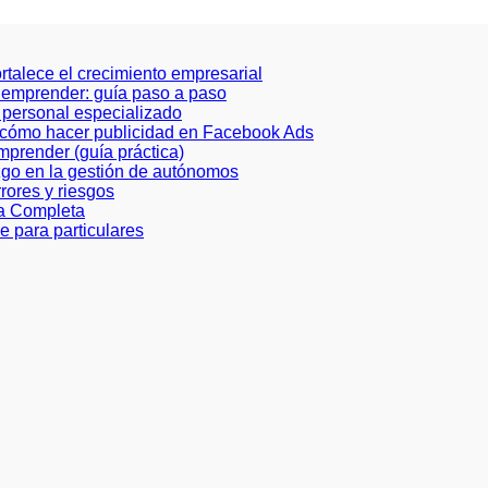
ortalece el crecimiento empresarial
a emprender: guía paso a paso
de personal especializado
e cómo hacer publicidad en Facebook Ads
prender (guía práctica)
azgo en la gestión de autónomos
rores y riesgos
ía Completa
e para particulares