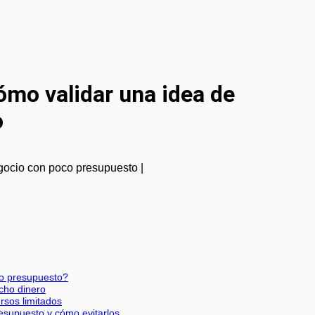
Cómo validar una idea de
o
co presupuesto?
ucho dinero
rsos limitados
esupuesto y cómo evitarlos