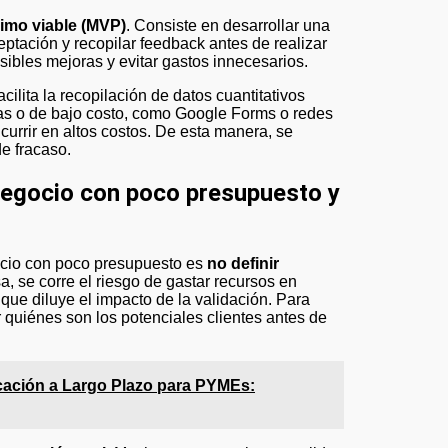
imo viable (MVP)
. Consiste en desarrollar una
eptación y recopilar feedback antes de realizar
osibles mejoras y evitar gastos innecesarios.
acilita la recopilación de datos cuantitativos
itas o de bajo costo, como Google Forms o redes
currir en altos costos. De esta manera, se
de fracaso.
 negocio con poco presupuesto y
gocio con poco presupuesto es
no definir
, se corre el riesgo de gastar recursos en
que diluye el impacto de la validación. Para
r quiénes son los potenciales clientes antes de
cación a Largo Plazo para PYMEs: