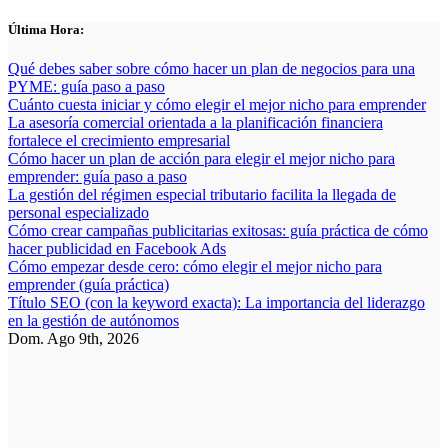
Saltar
Última Hora:
al
contenido
Qué debes saber sobre cómo hacer un plan de negocios para una
PYME: guía paso a paso
Cuánto cuesta iniciar y cómo elegir el mejor nicho para emprender
La asesoría comercial orientada a la planificación financiera
fortalece el crecimiento empresarial
Cómo hacer un plan de acción para elegir el mejor nicho para
emprender: guía paso a paso
La gestión del régimen especial tributario facilita la llegada de
personal especializado
Cómo crear campañas publicitarias exitosas: guía práctica de cómo
hacer publicidad en Facebook Ads
Cómo empezar desde cero: cómo elegir el mejor nicho para
emprender (guía práctica)
Título SEO (con la keyword exacta): La importancia del liderazgo
en la gestión de autónomos
Dom. Ago 9th, 2026