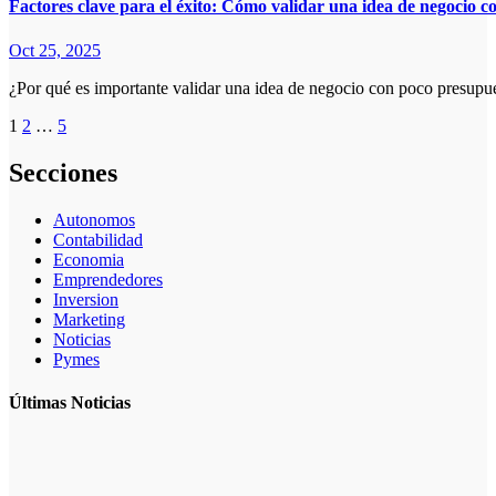
Factores clave para el éxito: Cómo validar una idea de negocio 
Oct 25, 2025
¿Por qué es importante validar una idea de negocio con poco presu
Paginación
1
2
…
5
de
Secciones
entradas
Autonomos
Contabilidad
Economia
Emprendedores
Inversion
Marketing
Noticias
Pymes
Últimas Noticias