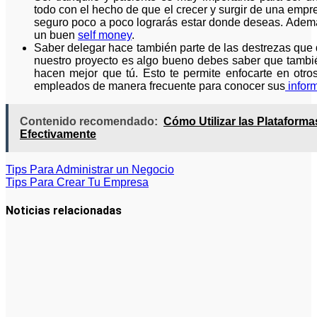
todo con el hecho de que el crecer y surgir de una empr
seguro poco a poco lograrás estar donde deseas. Ademá
un buen
self money
.
Saber delegar hace también parte de las destrezas que d
nuestro proyecto es algo bueno debes saber que tambi
hacen mejor que tú. Esto te permite enfocarte en otros
empleados de manera frecuente para conocer sus
inform
Contenido recomendado:
Cómo Utilizar las Plataform
Efectivamente
Navegación
Tips Para Administrar un Negocio
Tips Para Crear Tu Empresa
de
entradas
Noticias relacionadas
Cómo hacer
un plan de
acción para
elegir el
mejor nicho
para