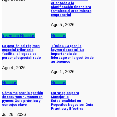
orientada a la
planificación financiera
fortalece el crecimiento
empresarial
Ago 5 , 2026
Inversion
Noticias
Noticias
La gestión del régimen
Título SEO (con la
especial tributario
keyword exacta): La
facilita la llegada de
importancia del
personal especializado
liderazgo en la gestión de
autónomos
Ago 4 , 2026
Ago 1 , 2026
Noticias
Noticias
Cómo mejorar la gestión
Estrategias para
de recursos humanos en
Manejar la
pymes: Guía práctica y
Estacionalidad en
consejos clave
Pequeños Negocios: Guía
Práctica y Efectiva
Jul 26 , 2026