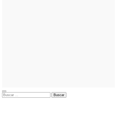
emprender:
guía paso a
paso
Inversion
Noticias
La gestión
del régimen
especial
tributario
facilita la
llegada de
personal
especializado
Buscar: