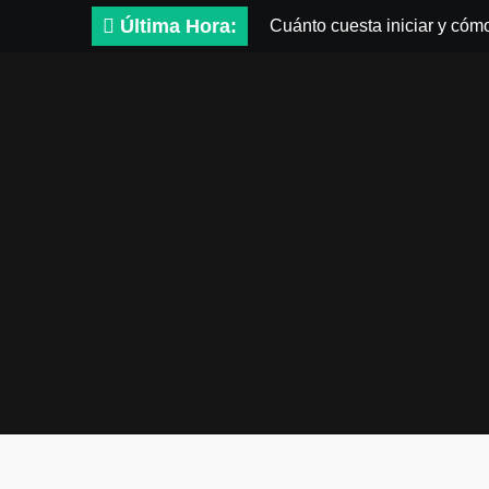
Saltar
Última Hora:
Cuánto cuesta iniciar y cóm
al
contenido