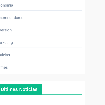
conomia
mprendedores
version
rketing
ticias
ymes
Últimas Noticias