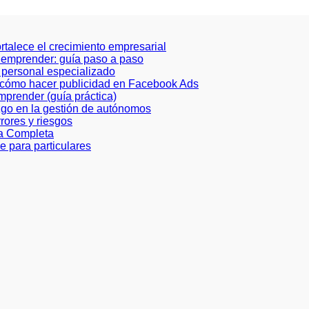
ortalece el crecimiento empresarial
a emprender: guía paso a paso
de personal especializado
e cómo hacer publicidad en Facebook Ads
prender (guía práctica)
azgo en la gestión de autónomos
rores y riesgos
ía Completa
e para particulares