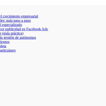
 el crecimiento empresarial
der: guía paso a paso
al especializado
acer publicidad en Facebook Ads
 (guía práctica)
 la gestión de autónomos
riesgos
leta
articulares