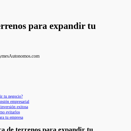
errenos para expandir tu
ir tu negocio?
ansión empresarial
 inversión exitosa
mo evitarlos
ara tu empresa
ra de terrenos para expandir tu