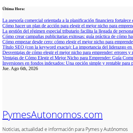
Saltar
Última Hora:
al
contenido
La asesoría comercial orientada a la planificación financiera fortalece
Cómo hacer un plan de acción para elegir el mejor nicho para empren
La gestión del régimen especial tributario facilita la llegada de person
Cómo crear campañas publicitarias exitosas: guía práctica de cómo h
Cómo empezar desde cero: cómo elegir el mejor nicho para emprender
Título SEO (con la keyword exacta): La importancia del liderazgo en
Desventajas de cómo elegir el mejor nicho para emprender: errores y 
Ventajas de Cómo Elegir el Mejor Nicho para Emprender: Guía Comp
Inversiones en fondos indexados: Una opción simple y rentable para p
Jue. Ago 6th, 2026
PymesAutonomos.com
Noticias, actualidad e información para Pymes y Autónomos