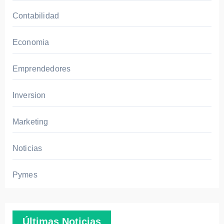
inteli
ketin
Contabilidad
genc
g
ia
Economia
artifi
cial
Emprendedores
en
mar
Inversion
ketin
g:
Marketing
guía
com
Noticias
pleta
Pymes
Últimas Noticias