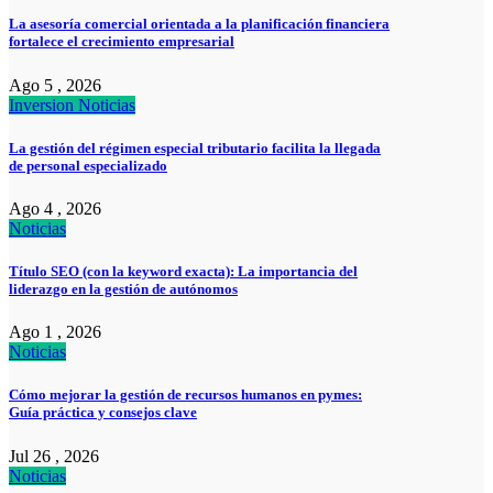
La asesoría comercial orientada a la planificación financiera
fortalece el crecimiento empresarial
Ago 5 , 2026
Inversion
Noticias
La gestión del régimen especial tributario facilita la llegada
de personal especializado
Ago 4 , 2026
Noticias
Título SEO (con la keyword exacta): La importancia del
liderazgo en la gestión de autónomos
Ago 1 , 2026
Noticias
Cómo mejorar la gestión de recursos humanos en pymes:
Guía práctica y consejos clave
Jul 26 , 2026
Noticias