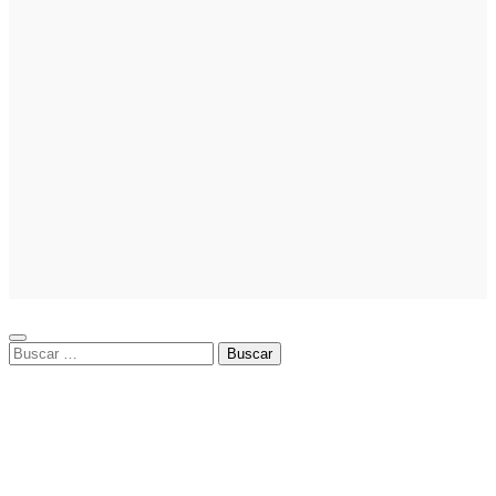
emprender
Noticias
Noticias
La asesoría
comercial
orientada a la
planificación
financiera
fortalece el
crecimiento
empresarial
Buscar: