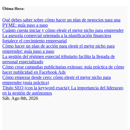
Saltar
Última Hora:
al
contenido
Qué debes saber sobre cómo hacer un plan de negocios para una
PYME: guía paso a paso
Cuánto cuesta iniciar y cómo elegir el mejor nicho para emprender
La asesoría comercial orientada a la planificación financiera
fortalece el crecimiento empresarial
Cómo hacer un plan de acción para elegir el mejor nicho para
emprender: guía paso a paso
La gestión del régimen especial tributario facilita la llegada de
personal especializado
Cómo crear campañas publicitarias exitosas: guía práctica de cómo
hacer publicidad en Facebook Ads
Cómo empezar desde cero: cómo elegir el mejor nicho para
emprender (guía práctica)
Título SEO (con la keyword exacta): La importancia del liderazgo
en la gestión de autónomos
Sáb. Ago 8th, 2026