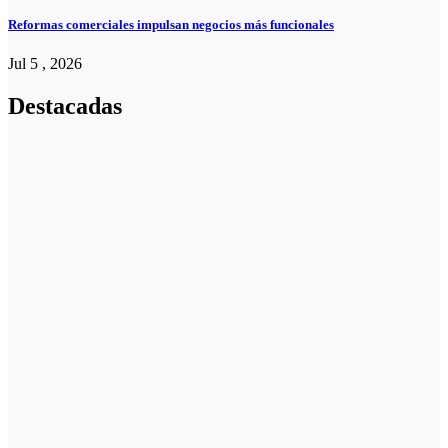
Reformas comerciales impulsan negocios más funcionales
Jul 5 , 2026
Destacadas
Pymes
Qué debes
saber sobre
cómo hacer un
plan de
negocios para
una PYME:
guía paso a
paso
Emprendedores
Cuánto cuesta
iniciar y cómo
elegir el mejor
nicho para