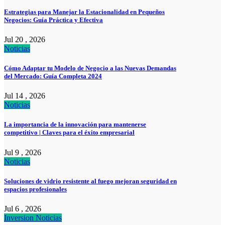
Estrategias para Manejar la Estacionalidad en Pequeños
Negocios: Guía Práctica y Efectiva
Jul 20 , 2026
Noticias
Cómo Adaptar tu Modelo de Negocio a las Nuevas Demandas
del Mercado: Guía Completa 2024
Jul 14 , 2026
Noticias
La importancia de la innovación para mantenerse
competitivo | Claves para el éxito empresarial
Jul 9 , 2026
Noticias
Soluciones de vidrio resistente al fuego mejoran seguridad en
espacios profesionales
Jul 6 , 2026
Inversion
Noticias