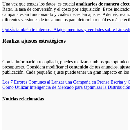
Una vez que tengas los datos, es crucial
analizarlos de manera efect
Rate), la tasa de conversión y el costo por adquisición. Estos indicado
campaña están funcionando y cuáles necesitan ajustes. Además, realiz
diferentes versiones de tus anuncios para determinar cuál es más efect
Quizás también te interese:
Atajos, mentiras y verdades sobre Linked
Realiza ajustes estratégicos
Con la información recopilada, puedes realizar cambios que optimice
presupuesto. Considera modificar el
contenido
de tus anuncios, ajusta
publicación. Cada pequeño ajuste puede tener un gran impacto en los 
Navegación
Los 7 Errores Comunes al Lanzar una Campaña en Prensa Escrita y 
Cómo Utilizar Inteligencia de Mercado para Optimizar la Distribució
de
entradas
Noticias relacionadas
Cómo crear
campañas
publicitarias
exitosas: guía