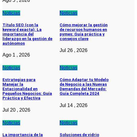
Ago 5 , 2026
Noticias
Noticias
Título SEO (con la
Cómo mejorar la gestión
keyword exacta): La
de recursos humanos en
importancia del
pymes: Guía práctica y
liderazgo en la gestión de
consejos clave
autónomos
Jul 26 , 2026
Ago 1 , 2026
Noticias
Noticias
Estrategias para
Cómo Adaptar tu Modelo
Manejar la
de Negocio a las Nuevas
Estacionalidad en
Demandas del Mercado:
Pequeños Negocios: Guía
Guía Completa 2024
Práctica y Efectiva
Jul 14 , 2026
Jul 20 , 2026
Noticias
Noticias
La importancia de la
Soluciones de vidrio