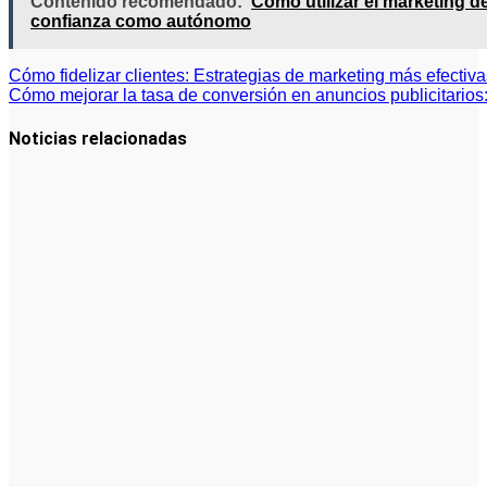
Contenido recomendado:
Cómo utilizar el marketing d
confianza como autónomo
Navegación
Cómo fidelizar clientes: Estrategias de marketing más efectiva
Cómo mejorar la tasa de conversión en anuncios publicitarios:
de
entradas
Noticias relacionadas
Cómo crear
campañas
publicitarias
exitosas:
guía práctica
de cómo
hacer
publicidad en
Facebook
Ads
Cómo
Optimizar
Anuncios en
Medios