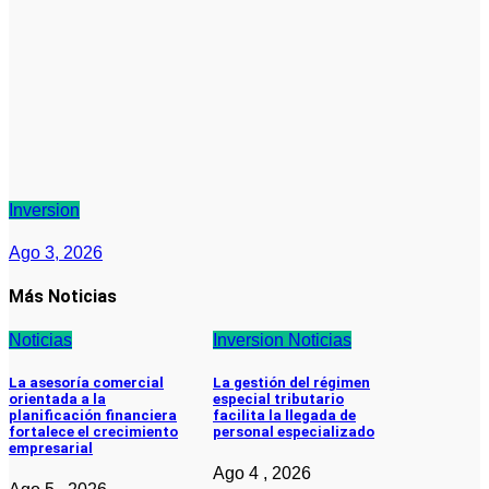
Inversion
Ago 3, 2026
Más Noticias
Noticias
Inversion
Noticias
La asesoría comercial
La gestión del régimen
orientada a la
especial tributario
planificación financiera
facilita la llegada de
fortalece el crecimiento
personal especializado
empresarial
Ago 4 , 2026