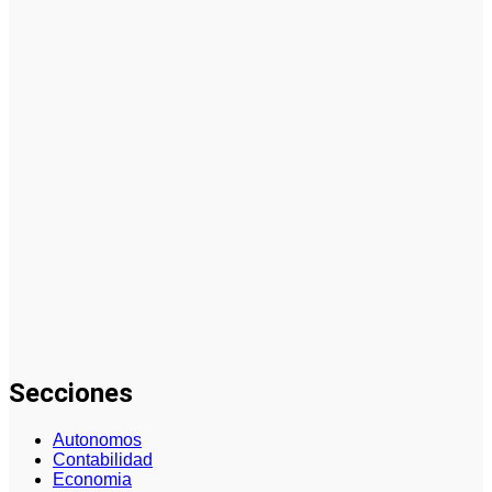
Offline: Guía
para Usar
Vallas
Publicitarias
en
Estrategias
de Marketing
Cómo se
gestionan
los datos en
cómo aplicar
inteligencia
artificial en
marketing:
guía
completa
Secciones
Autonomos
Contabilidad
Economia