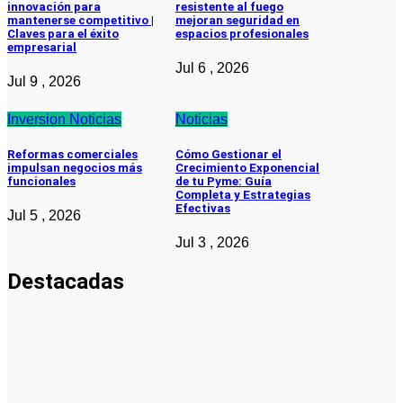
innovación para
resistente al fuego
mantenerse competitivo |
mejoran seguridad en
Claves para el éxito
espacios profesionales
empresarial
Jul 6 , 2026
Jul 9 , 2026
Inversion
Noticias
Noticias
Reformas comerciales
Cómo Gestionar el
impulsan negocios más
Crecimiento Exponencial
funcionales
de tu Pyme: Guía
Completa y Estrategias
Efectivas
Jul 5 , 2026
Jul 3 , 2026
Destacadas
Noticias
La asesoría
comercial
orientada a