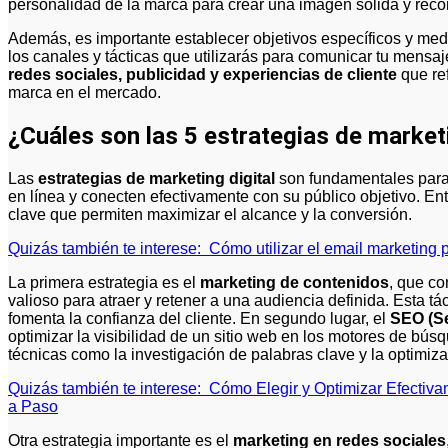
personalidad de la marca para crear una imagen sólida y reco
Además, es importante establecer objetivos específicos y medi
los canales y tácticas que utilizarás para comunicar tu mens
redes sociales, publicidad y experiencias de cliente
que ref
marca en el mercado.
¿Cuáles son las 5 estrategias de marketi
Las
estrategias de marketing digital
son fundamentales para
en línea y conecten efectivamente con su público objetivo. En
clave que permiten maximizar el alcance y la conversión.
Quizás también te interese:
Cómo utilizar el email marketing pa
La primera estrategia es el
marketing de contenidos
, que co
valioso para atraer y retener a una audiencia definida. Esta t
fomenta la confianza del cliente. En segundo lugar, el
SEO (Se
optimizar la visibilidad de un sitio web en los motores de bú
técnicas como la investigación de palabras clave y la optimiza
Quizás también te interese:
Cómo Elegir y Optimizar Efecti
a Paso
Otra estrategia importante es el
marketing en redes sociales