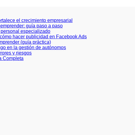
ortalece el crecimiento empresarial
a emprender: guía paso a paso
de personal especializado
e cómo hacer publicidad en Facebook Ads
prender (guía práctica)
azgo en la gestión de autónomos
rores y riesgos
ía Completa