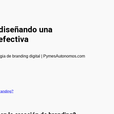
diseñando una
efectiva
randing?