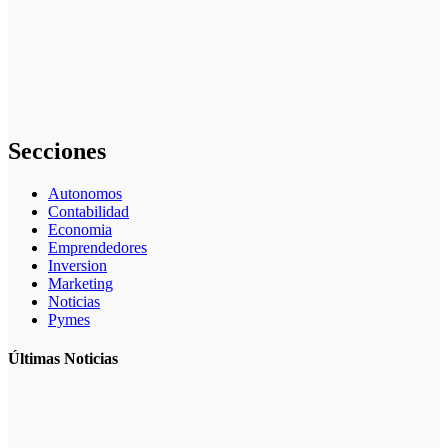
datos en cómo
aplicar
inteligencia
artificial en
marketing:
guía completa
Secciones
Autonomos
Contabilidad
Economia
Emprendedores
Inversion
Marketing
Noticias
Pymes
Últimas Noticias