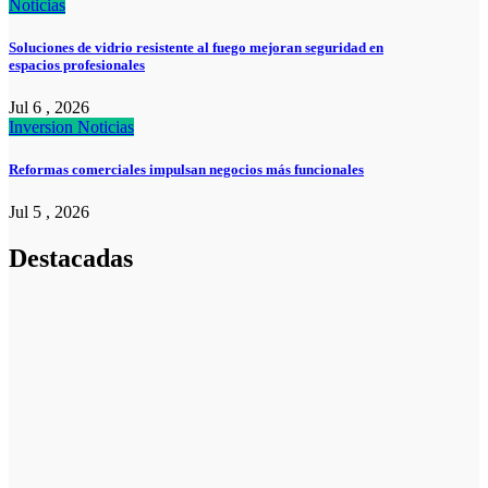
Noticias
Soluciones de vidrio resistente al fuego mejoran seguridad en
espacios profesionales
Jul 6 , 2026
Inversion
Noticias
Reformas comerciales impulsan negocios más funcionales
Jul 5 , 2026
Destacadas
Pymes
Qué debes
saber sobre
cómo hacer un
plan de
negocios para
una PYME:
guía paso a
paso