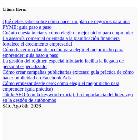
Saltar
Última Hora:
al
contenido
Qué debes saber sobre cómo hacer un plan de negocios para una
PYME: guía paso a paso
Cuánto cuesta iniciar y cómo elegir el mejor nicho para emprender
La asesoría comercial orientada a la planificación financiera
fortalece el crecimiento empresarial
Cómo hacer un plan de acción para elegir el mejor nicho para
emprender: guía paso a paso
La gestión del régimen especial tributario facilita la llegada de
personal especializado
Cómo crear campañas publicitarias exitosas: guía práctica de cómo
hacer publicidad en Facebook Ads
Cómo empezar desde cero: cómo elegir el mejor nicho para
emprender (guía práctica)
Título SEO (con la keyword exacta): La importancia del liderazgo
en la gestión de autónomos
Sáb. Ago 8th, 2026