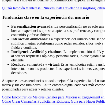
adapten a las nuevas tendencias. A continuación, exploraremos alguna
Quizás también te interese:
Nuevas DataTraveler de Kinsgtong, cifr
Tendencias clave en la experiencia del usuario
Personalización avanzada:
La personalización no es solo una
buscan experiencias que se adapten a sus preferencias y comport
contenido y ofertas únicas.
Interacción omnicanal:
La experiencia del usuario debe ser co
significa integrar plataformas como redes sociales, sitios web y
fluida y continua.
Inteligencia Artificial y chatbots:
La implementación de IA y ch
al ofrecer respuestas rápidas y personalizadas, lo que ayuda a l
eficiente.
Realidad aumentada y virtual:
Estas tecnologías están trans
interactúan con los productos. Las experiencias inmersivas pue
decisiones.
Adaptarse a estas tendencias no solo mejorará la experiencia del usuari
marca y sus consumidores. En un entorno digital cada vez más compet
posicionadas para atraer y retener clientes.
Navegación
Cómo Encontrar los Mejores Canales para Mejorar el Engagement en
Cómo Crear Campañas Publicitarias Exitosas: Guía para Hacer Public
de