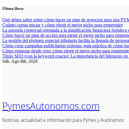
Saltar
Última Hora:
al
contenido
Qué debes saber sobre cómo hacer un plan de negocios para una PYM
Cuánto cuesta iniciar y cómo elegir el mejor nicho para emprender
La asesoría comercial orientada a la planificación financiera fortalece
Cómo hacer un plan de acción para elegir el mejor nicho para empren
La gestión del régimen especial tributario facilita la llegada de person
Cómo crear campañas publicitarias exitosas: guía práctica de cómo h
Cómo empezar desde cero: cómo elegir el mejor nicho para emprender
Título SEO (con la keyword exacta): La importancia del liderazgo en
Sáb. Ago 8th, 2026
PymesAutonomos.com
Noticias, actualidad e información para Pymes y Autónomos