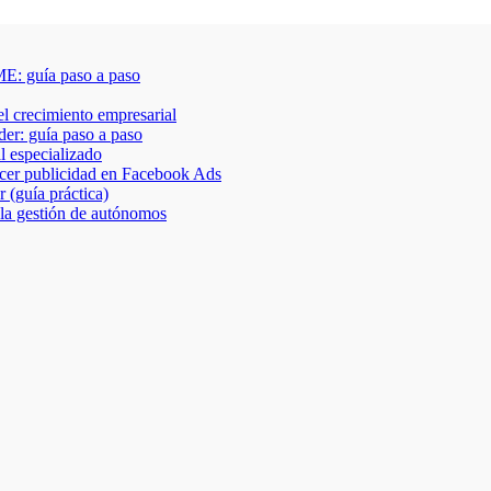
E: guía paso a paso
 el crecimiento empresarial
der: guía paso a paso
al especializado
acer publicidad en Facebook Ads
 (guía práctica)
 la gestión de autónomos