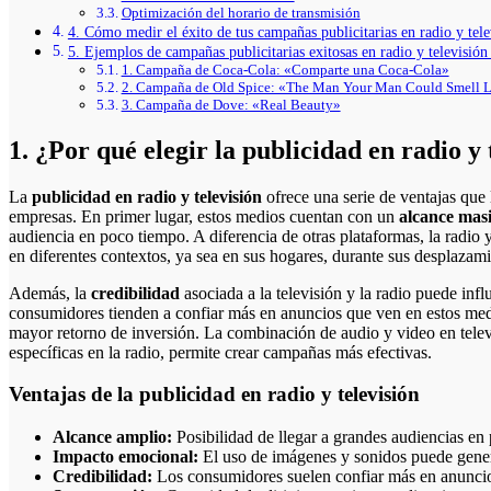
Optimización del horario de transmisión
4. Cómo medir el éxito de tus campañas publicitarias en radio y tele
5. Ejemplos de campañas publicitarias exitosas en radio y televisión
1. Campaña de Coca-Cola: «Comparte una Coca-Cola»
2. Campaña de Old Spice: «The Man Your Man Could Smell 
3. Campaña de Dove: «Real Beauty»
1. ¿Por qué elegir la publicidad en radio y
La
publicidad en radio y televisión
ofrece una serie de ventajas que
empresas. En primer lugar, estos medios cuentan con un
alcance mas
audiencia en poco tiempo. A diferencia de otras plataformas, la radio 
en diferentes contextos, ya sea en sus hogares, durante sus desplazami
Además, la
credibilidad
asociada a la televisión y la radio puede inf
consumidores tienden a confiar más en anuncios que ven en estos medi
mayor retorno de inversión. La combinación de audio y video en telev
específicas en la radio, permite crear campañas más efectivas.
Ventajas de la publicidad en radio y televisión
Alcance amplio:
Posibilidad de llegar a grandes audiencias en
Impacto emocional:
El uso de imágenes y sonidos puede gener
Credibilidad:
Los consumidores suelen confiar más en anuncio