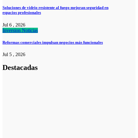
Soluciones de vidrio resistente al fuego mejoran seguridad en
espacios profesionales
Jul 6 , 2026
Inversion
Noticias
Reformas comerciales impulsan negocios más funcionales
Jul 5 , 2026
Destacadas
Noticias
Noticias
La asesoría
comercial
orientada a la
planificación
financiera
fortalece el
crecimiento