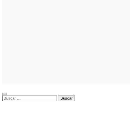
nicho para
emprender
Noticias
Noticias
La asesoría
comercial
orientada a la
planificación
financiera
fortalece el
crecimiento
empresarial
Buscar: