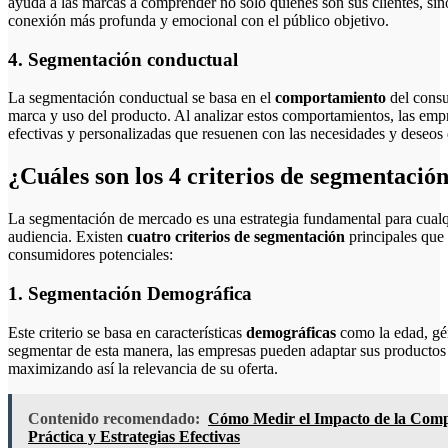
ayuda a las marcas a comprender no solo quiénes son sus clientes, s
conexión más profunda y emocional con el público objetivo.
4. Segmentación conductual
La segmentación conductual se basa en el
comportamiento
del consu
marca y uso del producto. Al analizar estos comportamientos, las emp
efectivas y personalizadas que resuenen con las necesidades y deseos
¿Cuáles son los 4 criterios de segmentació
La segmentación de mercado es una estrategia fundamental para cualq
audiencia. Existen
cuatro criterios de segmentación
principales que 
consumidores potenciales:
1. Segmentación Demográfica
Este criterio se basa en características
demográficas
como la edad, gén
segmentar de esta manera, las empresas pueden adaptar sus productos
maximizando así la relevancia de su oferta.
Contenido recomendado:
Cómo Medir el Impacto de la Comp
Práctica y Estrategias Efectivas