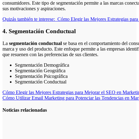
consumidores. Este tipo de segmentación permite a las marcas conect
sus motivaciones y aspiraciones.
Quizás también te interese:
Cómo Elegir las Mejores Estrategias para
4. Segmentación Conductual
La
segmentación conductual
se basa en el comportamiento del consu
marca y uso del producto. Este enfoque permite a las empresas identif
que resuenen con las preferencias de sus clientes.
Segmentación Demográfica
Segmentación Geográfica
Segmentación Psicográfica
Segmentación Conductual
Navegación
Cómo Elegir las Mejores Estrategias para Mejorar el SEO en Marketin
Cómo Utilizar Email Marketing para Potenciar las Tendencias en Mar
de
entradas
Noticias relacionadas
Cómo crear
campañas
publicitarias
exitosas: guía