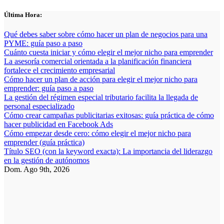
Saltar
Última Hora:
al
contenido
Qué debes saber sobre cómo hacer un plan de negocios para una
PYME: guía paso a paso
Cuánto cuesta iniciar y cómo elegir el mejor nicho para emprender
La asesoría comercial orientada a la planificación financiera
fortalece el crecimiento empresarial
Cómo hacer un plan de acción para elegir el mejor nicho para
emprender: guía paso a paso
La gestión del régimen especial tributario facilita la llegada de
personal especializado
Cómo crear campañas publicitarias exitosas: guía práctica de cómo
hacer publicidad en Facebook Ads
Cómo empezar desde cero: cómo elegir el mejor nicho para
emprender (guía práctica)
Título SEO (con la keyword exacta): La importancia del liderazgo
en la gestión de autónomos
Dom. Ago 9th, 2026