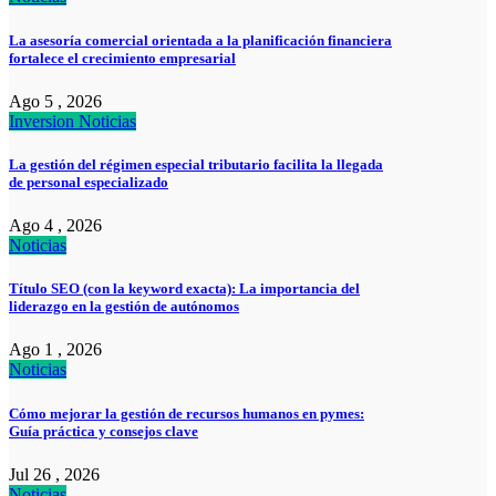
La asesoría comercial orientada a la planificación financiera
fortalece el crecimiento empresarial
Ago 5 , 2026
Inversion
Noticias
La gestión del régimen especial tributario facilita la llegada
de personal especializado
Ago 4 , 2026
Noticias
Título SEO (con la keyword exacta): La importancia del
liderazgo en la gestión de autónomos
Ago 1 , 2026
Noticias
Cómo mejorar la gestión de recursos humanos en pymes:
Guía práctica y consejos clave
Jul 26 , 2026
Noticias