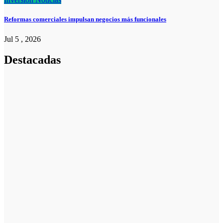
Reformas comerciales impulsan negocios más funcionales
Jul 5 , 2026
Destacadas
Pymes
Qué debes
saber sobre
cómo hacer un
plan de
negocios para
una PYME:
guía paso a
paso
Emprendedores
Cuánto cuesta
iniciar y cómo
elegir el mejor