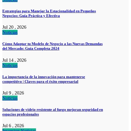
Estrategias para Manejar la Estacionalidad en Pequeños
Negocios: Guía Práctica y Efectiva
Jul 20 , 2026
Noticias
Cómo Adaptar tu Modelo de Negocio a las Nuevas Demandas
del Mercado: Guía Completa 2024
Jul 14 , 2026
Noticias
La importancia de la innovación para mantenerse
competitivo | Claves para el éxito empresarial
Jul 9 , 2026
Noticias
Soluciones de vidrio resistente al fuego mejoran seguridad en
espacios profesionales
Jul 6 , 2026
Inversion
Noticias