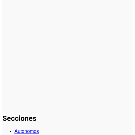
La asesoría
comercial
orientada a
la
planificación
financiera
fortalece el
crecimiento
empresarial
La gestión
del régimen
especial
tributario
facilita la
llegada de
personal
especializado
Secciones
Autonomos