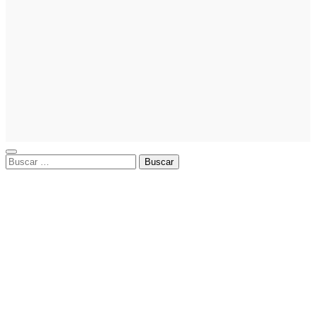
La asesoría
comercial
orientada a
la
planificación
financiera
fortalece el
crecimiento
empresarial
Buscar: