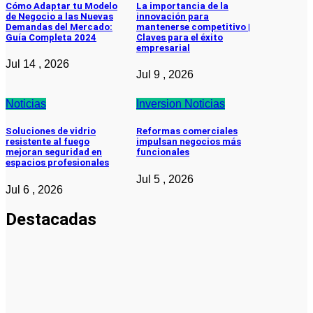
Cómo Adaptar tu Modelo
La importancia de la
de Negocio a las Nuevas
innovación para
Demandas del Mercado:
mantenerse competitivo |
Guía Completa 2024
Claves para el éxito
empresarial
Jul 14 , 2026
Jul 9 , 2026
Noticias
Inversion
Noticias
Soluciones de vidrio
Reformas comerciales
resistente al fuego
impulsan negocios más
mejoran seguridad en
funcionales
espacios profesionales
Jul 5 , 2026
Jul 6 , 2026
Destacadas
Pymes
Qué debes
saber sobre
cómo hacer