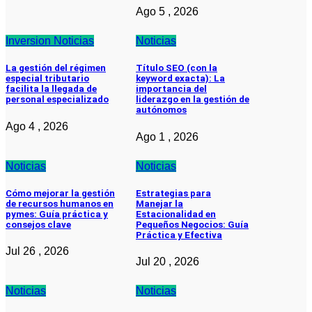
Ago 5 , 2026
Inversion
Noticias
Noticias
La gestión del régimen
Título SEO (con la
especial tributario
keyword exacta): La
facilita la llegada de
importancia del
personal especializado
liderazgo en la gestión de
autónomos
Ago 4 , 2026
Ago 1 , 2026
Noticias
Noticias
Cómo mejorar la gestión
Estrategias para
de recursos humanos en
Manejar la
pymes: Guía práctica y
Estacionalidad en
consejos clave
Pequeños Negocios: Guía
Práctica y Efectiva
Jul 26 , 2026
Jul 20 , 2026
Noticias
Noticias