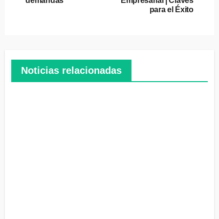
entradas
demandas
Empresarial | Claves
para el Éxito
Noticias relacionadas
La