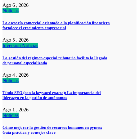
Ago 6 , 2026
Noticias
La asesoría comercial orientada a la planificación financiera
fortalece el crecimiento empresarial
Ago 5 , 2026
Inversion
Noticias
La gestión del régimen especial tributario facilita la llegada
de personal especializado
Ago 4 , 2026
Noticias
Título SEO (con la keyword exacta): La importancia del
liderazgo en la gestión de autónomos
Ago 1 , 2026
Noticias
Cómo mejorar la gestión de recursos humanos en pymes:
Guía práctica y consejos clave