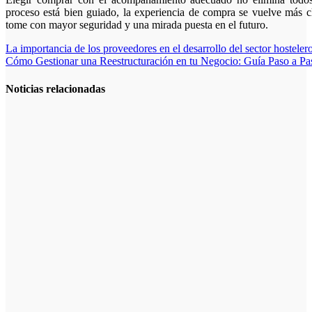
proceso está bien guiado, la experiencia de compra se vuelve más cla
tome con mayor seguridad y una mirada puesta en el futuro.
Navegación
La importancia de los proveedores en el desarrollo del sector hosteler
Cómo Gestionar una Reestructuración en tu Negocio: Guía Paso a Pa
de
entradas
Noticias relacionadas
La asesoría
comercial
orientada a la
planificación
financiera
fortalece el
crecimiento
empresarial
La gestión del
régimen
especial
tributario
facilita la
llegada de
personal