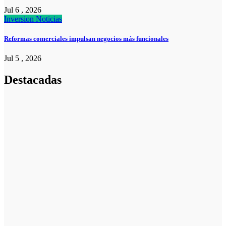
Jul 6 , 2026
Inversion
Noticias
Reformas comerciales impulsan negocios más funcionales
Jul 5 , 2026
Destacadas
Noticias
Noticias
La asesoría
comercial
orientada a la
planificación
financiera
fortalece el
crecimiento
empresarial
Emprendedores