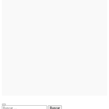
Cómo hacer
un plan de
acción para
elegir el mejor
nicho para
emprender:
guía paso a
paso
Inversion
Noticias
La gestión del
régimen
especial
tributario
facilita la
llegada de
personal
especializado
Buscar: