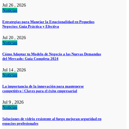
Jul 26 , 2026
Noticias
Estrategias para Manejar la Estacionalidad en Pequeños
Negocios: Guía Práctica y Efectiva
Jul 20 , 2026
Noticias
Cómo Adaptar tu Modelo de Negocio a las Nuevas Demandas
del Mercado: Guía Completa 2024
Jul 14 , 2026
Noticias
La importancia de la innovación para mantenerse
competitivo | Claves para el éxito empresarial
Jul 9 , 2026
Noticias
Soluciones de vidrio resistente al fuego mejoran seguridad en
espacios profesionales