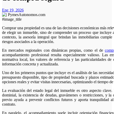
Ene 19, 2026
#image_title
Comprar una propiedad es una de las decisiones económicas más relevantes para una persona o una familia. No se trata solo
de elegir un inmueble, sino de comprender un proceso que incluye as
contexto, la asesoría integral que brindan las inmobiliarias cumple
riesgos asociados a la operación.
En mercados regionales con dinámicas propias, como el de
compr
acompañamiento profesional resulta especialmente valioso. Las em
normativa local, los valores de referencia y las particularidades d
información concreta y actualizada.
Uno de los primeros puntos que incluye es el análisis de las necesida
presupuesto disponible, tipo de propiedad buscada y plazos estimados
opciones reales y evitar visitas innecesarias, optimizando el tiempo de
La evaluación del estado legal del inmueble es otro aspecto clave. 
dominial, la existencia de deudas, gravámenes o restricciones, y la
previo ayuda a prevenir conflictos futuros y aporta tranquilidad
contrato.
En paralelo, el acompañamiento suele incluir orientación financier