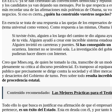
En
EEUU
ya se han celebrado las convenciones demócrata y republic
y los candidatos ya van dejando sus mensajes. Por lo que respecta a e
más recordar una de las afirmaciones más polémicas de Obama, su vosot
negocios. Si eso es cierto
, ¿quién ha construido vuestros negocios?
En esencia se trata de una respuesta a las quejas de los empresarios d
(tema universal como vemos). Como respuesta a las mismas, Obama la
Si tuviste éxito, alguien a los largo del camino te dio alguna ayuda, Hubo un gran maestro en algún momento
de tu vida. Alguien ayudó a crear este increíble sistema estado
Alguien invirtió en carreteras y puentes.
Si has conseguido un 
ocurriera. Internet no se inventó sola. La investigación del gob
pudieran hacer dinero con Internet.
Creo que Mises.org, de quien he tomado la cita, transcribe de un mod
plenamente su critica al discurso presidencial. Es tramposo al equipara
publico que precisamente se dirige contra la sociedad y el libre mercad
y desaciertos del Gobierno de turno. Pero sobre todo
resulta increíbl
de procedencia estatal.
Contenido recomendado:
Las Mejores Prácticas para el Test
Todo ello lo que busca es justificar esa afirmación de que el empresar
pertenece,
es un éxito del Estado
. Esta en deuda con él, y por tanto 