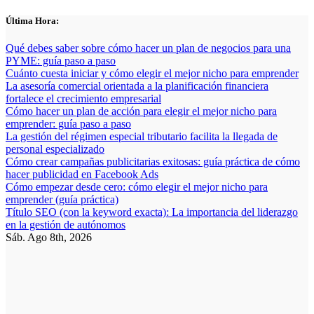
Saltar
Última Hora:
al
contenido
Qué debes saber sobre cómo hacer un plan de negocios para una
PYME: guía paso a paso
Cuánto cuesta iniciar y cómo elegir el mejor nicho para emprender
La asesoría comercial orientada a la planificación financiera
fortalece el crecimiento empresarial
Cómo hacer un plan de acción para elegir el mejor nicho para
emprender: guía paso a paso
La gestión del régimen especial tributario facilita la llegada de
personal especializado
Cómo crear campañas publicitarias exitosas: guía práctica de cómo
hacer publicidad en Facebook Ads
Cómo empezar desde cero: cómo elegir el mejor nicho para
emprender (guía práctica)
Título SEO (con la keyword exacta): La importancia del liderazgo
en la gestión de autónomos
Sáb. Ago 8th, 2026