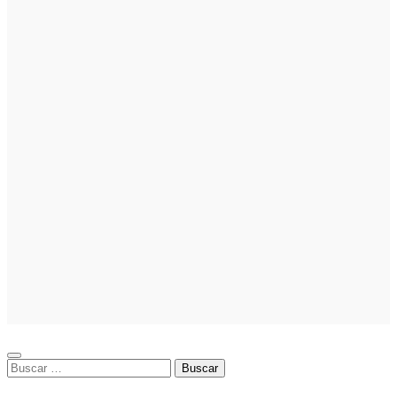
Emprendedores
Cuánto cuesta
iniciar y cómo
elegir el mejor
nicho para
emprender
Noticias
Noticias
La asesoría
comercial
orientada a la
planificación
financiera
fortalece el
crecimiento
empresarial
Buscar: