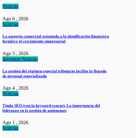
Noticias
Ago 6 , 2026
Noticias
La asesoría comercial orientada a la planificación financiera
fortalece el crecimiento empresarial
Ago 5 , 2026
Inversion
Noticias
La gestión del régimen especial tributario facilita la llegada
de personal especializado
Ago 4 , 2026
Noticias
Título SEO (con la keyword exacta): La importancia del
liderazgo en la gestión de autónomos
Ago 1 , 2026
Noticias