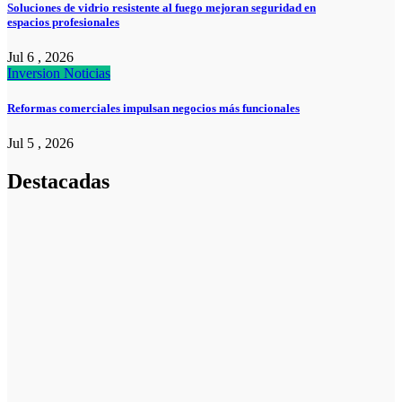
Soluciones de vidrio resistente al fuego mejoran seguridad en
espacios profesionales
Jul 6 , 2026
Inversion
Noticias
Reformas comerciales impulsan negocios más funcionales
Jul 5 , 2026
Destacadas
Pymes
Qué debes
saber sobre
cómo hacer un
plan de
negocios para
una PYME:
guía paso a
paso