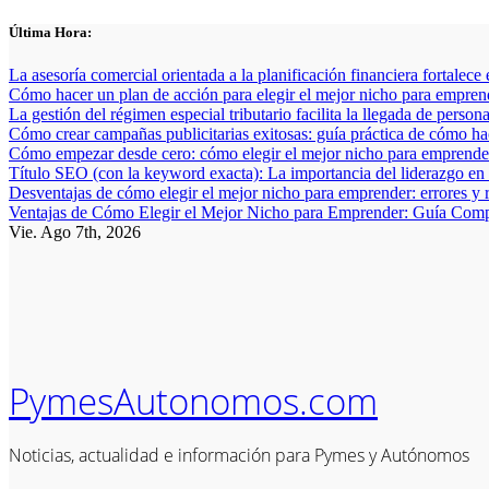
Saltar
Última Hora:
al
contenido
La asesoría comercial orientada a la planificación financiera fortalece
Cómo hacer un plan de acción para elegir el mejor nicho para empren
La gestión del régimen especial tributario facilita la llegada de person
Cómo crear campañas publicitarias exitosas: guía práctica de cómo h
Cómo empezar desde cero: cómo elegir el mejor nicho para emprender
Título SEO (con la keyword exacta): La importancia del liderazgo en
Desventajas de cómo elegir el mejor nicho para emprender: errores y 
Ventajas de Cómo Elegir el Mejor Nicho para Emprender: Guía Comp
Vie. Ago 7th, 2026
PymesAutonomos.com
Noticias, actualidad e información para Pymes y Autónomos