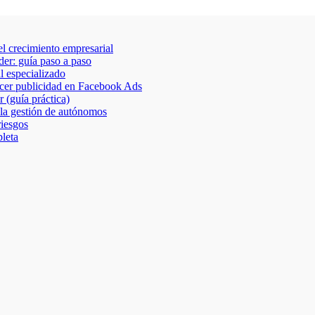
 el crecimiento empresarial
der: guía paso a paso
al especializado
acer publicidad en Facebook Ads
 (guía práctica)
 la gestión de autónomos
riesgos
leta