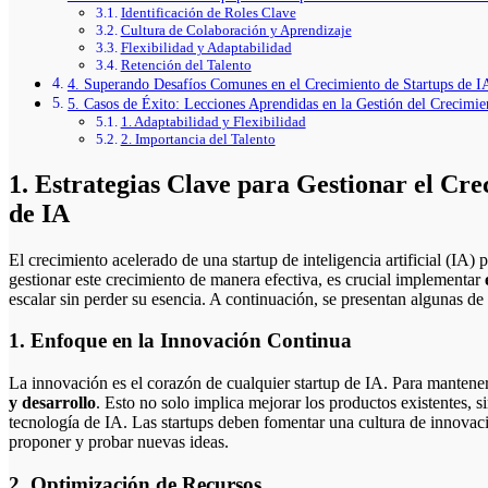
Identificación de Roles Clave
Cultura de Colaboración y Aprendizaje
Flexibilidad y Adaptabilidad
Retención del Talento
4. Superando Desafíos Comunes en el Crecimiento de Startups de I
5. Casos de Éxito: Lecciones Aprendidas en la Gestión del Crecimie
1. Adaptabilidad y Flexibilidad
2. Importancia del Talento
1. Estrategias Clave para Gestionar el Cr
de IA
El crecimiento acelerado de una startup de inteligencia artificial (IA) puede ser tanto una oportunidad como un desafío. Para
gestionar este crecimiento de manera efectiva, es crucial implementar
escalar sin perder su esencia. A continuación, se presentan algunas de 
1. Enfoque en la Innovación Continua
La innovación es el corazón de cualquier startup de IA. Para mantener
y desarrollo
. Esto no solo implica mejorar los productos existentes, 
tecnología de IA. Las startups deben fomentar una cultura de innovac
proponer y probar nuevas ideas.
2. Optimización de Recursos