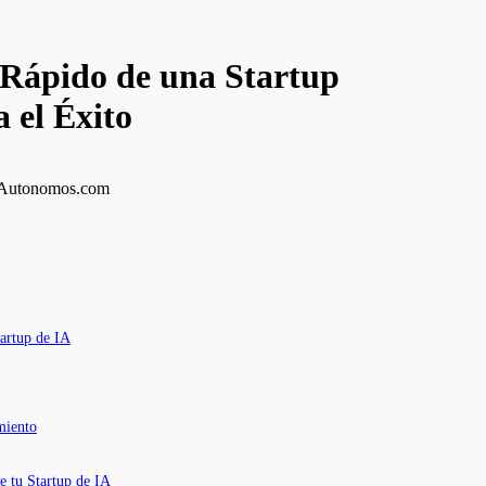
 Rápido de una Startup
a el Éxito
tartup de IA
miento
e tu Startup de IA