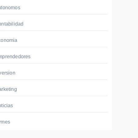
utonomos
ntabilidad
conomia
mprendedores
version
rketing
ticias
ymes