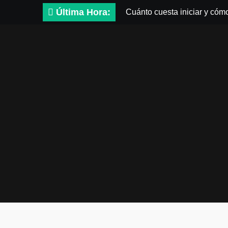
Saltar
Última Hora:
Cuánto cuesta iniciar y cóm
al
contenido