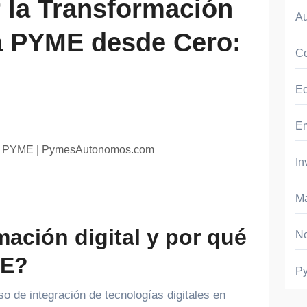
la Transformación
A
na PYME desde Cero:
Co
E
E
In
Ma
mación digital y por qué
No
ME?
P
so de integración de tecnologías digitales en