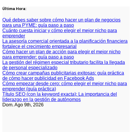
Saltar
Última Hora:
al
contenido
Qué debes saber sobre cómo hacer un plan de negocios
para una PYME: guía paso a paso
Cuánto cuesta iniciar y cómo elegir el mejor nicho para
emprender
La asesoría comercial orientada a la planificación financiera
fortalece el crecimiento empresarial
Cómo hacer un plan de acción para elegir el mejor nicho
para emprender: guía paso a paso
La gestión del régimen especial tributario facilita la llegada
de personal especializado
Cómo crear campañas publicitarias exitosas: guía práctica
de cómo hacer publicidad en Facebook Ads
Cómo empezar desde cero: cómo elegir el mejor nicho para
emprender (guía práctica)
Título SEO (con la keyword exacta): La importancia del
liderazgo en la gestión de autónomos
Dom. Ago 9th, 2026