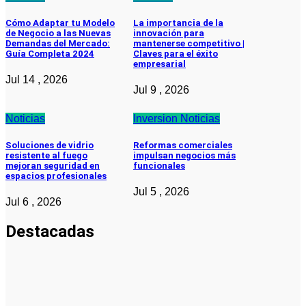
Cómo Adaptar tu Modelo
La importancia de la
de Negocio a las Nuevas
innovación para
Demandas del Mercado:
mantenerse competitivo |
Guía Completa 2024
Claves para el éxito
empresarial
Jul 14 , 2026
Jul 9 , 2026
Noticias
Inversion
Noticias
Soluciones de vidrio
Reformas comerciales
resistente al fuego
impulsan negocios más
mejoran seguridad en
funcionales
espacios profesionales
Jul 5 , 2026
Jul 6 , 2026
Destacadas
Pymes
Qué debes
saber sobre