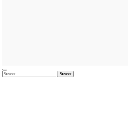
Noticias
La asesoría
comercial
orientada a
la
planificación
financiera
fortalece el
crecimiento
empresarial
Buscar: