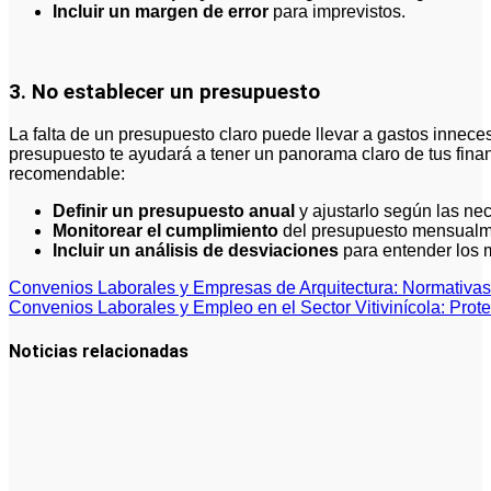
Incluir un margen de error
para imprevistos.
3. No establecer un presupuesto
La falta de un presupuesto claro puede llevar a gastos inneces
presupuesto te ayudará a tener un panorama claro de tus finanz
recomendable:
Definir un presupuesto anual
y ajustarlo según las ne
Monitorear el cumplimiento
del presupuesto mensualm
Incluir un análisis de desviaciones
para entender los m
Navegación
Convenios Laborales y Empresas de Arquitectura: Normativa
Convenios Laborales y Empleo en el Sector Vitivinícola: Prot
de
entradas
Noticias relacionadas
Qué debes
saber sobre
cómo hacer
un plan de
negocios