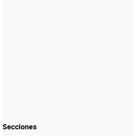
para una
PYME: guía
paso a paso
Tendencias
Futuras en
Cómo Hacer
un Plan de
Negocios
para una
PYME: Guía
Completa
2024
La
innovación
impulsa el
desarrollo de
la industria
del embalaje
Secciones