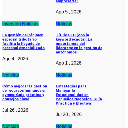
empresarial
Ago 5 , 2026
Inversion
Noticias
Noticias
La gestión del régimen
Título SEO (con la
especial tributario
keyword exacta): La
facilita la llegada de
importancia del
personal especializado
liderazgo en la gestión de
autónomos
Ago 4 , 2026
Ago 1 , 2026
Noticias
Noticias
Cómo mejorar la gestión
Estrategias para
de recursos humanos en
Manejar la
pymes: Guía práctica y
Estacionalidad en
consejos clave
Pequeños Negocios: Guía
Práctica y Efectiva
Jul 26 , 2026
Jul 20 , 2026
Noticias
Noticias