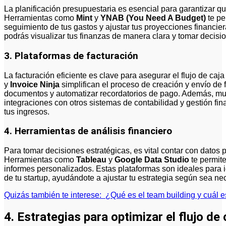
La planificación presupuestaria es esencial para garantizar qu
Herramientas como
Mint
y
YNAB (You Need A Budget)
te pe
seguimiento de tus gastos y ajustar tus proyecciones financie
podrás visualizar tus finanzas de manera clara y tomar decisi
3. Plataformas de facturación
La facturación eficiente es clave para asegurar el flujo de caj
y
Invoice Ninja
simplifican el proceso de creación y envío de 
documentos y automatizar recordatorios de pago. Además, mu
integraciones con otros sistemas de contabilidad y gestión fin
tus ingresos.
4. Herramientas de análisis financiero
Para tomar decisiones estratégicas, es vital contar con datos pr
Herramientas como
Tableau
y
Google Data Studio
te permite
informes personalizados. Estas plataformas son ideales para i
de tu startup, ayudándote a ajustar tu estrategia según sea ne
Quizás también te interese:
¿Qué es el team building y cuál e
4. Estrategias para optimizar el flujo d