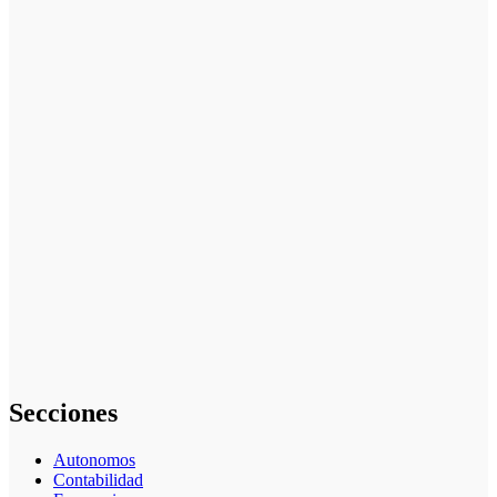
Guía
Completa
2024
La innovación
impulsa el
desarrollo de
la industria
del embalaje
Análisis
Detallado
sobre Cómo
Hacer un Plan
de Negocios
para una
PYME: Guía
Paso a Paso
Secciones
Autonomos
Contabilidad