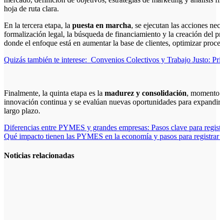
hoja de ruta clara.
En la tercera etapa, la
puesta en marcha
, se ejecutan las acciones ne
formalización legal, la búsqueda de financiamiento y la creación del p
donde el enfoque está en aumentar la base de clientes, optimizar proce
Quizás también te interese:
Convenios Colectivos y Trabajo Justo: Pr
Finalmente, la quinta etapa es la
madurez y consolidación
, momento e
innovación continua y se evalúan nuevas oportunidades para expandirse
largo plazo.
Navegación
Diferencias entre PYMES y grandes empresas: Pasos clave para regist
Qué impacto tienen las PYMES en la economía y pasos para registrar
de
entradas
Noticias relacionadas
Tendencias
Futuras en
Cómo Hacer
un Plan de
Negocios para
una PYME: