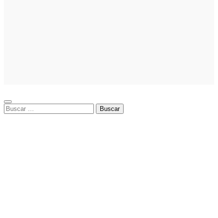
Cómo hacer
un plan de
acción para
elegir el mejor
nicho para
emprender:
guía paso a
paso
Buscar: