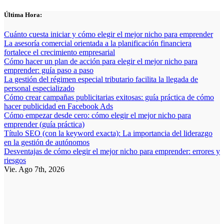
Saltar
Última Hora:
al
contenido
Cuánto cuesta iniciar y cómo elegir el mejor nicho para emprender
La asesoría comercial orientada a la planificación financiera
fortalece el crecimiento empresarial
Cómo hacer un plan de acción para elegir el mejor nicho para
emprender: guía paso a paso
La gestión del régimen especial tributario facilita la llegada de
personal especializado
Cómo crear campañas publicitarias exitosas: guía práctica de cómo
hacer publicidad en Facebook Ads
Cómo empezar desde cero: cómo elegir el mejor nicho para
emprender (guía práctica)
Título SEO (con la keyword exacta): La importancia del liderazgo
en la gestión de autónomos
Desventajas de cómo elegir el mejor nicho para emprender: errores y
riesgos
Vie. Ago 7th, 2026