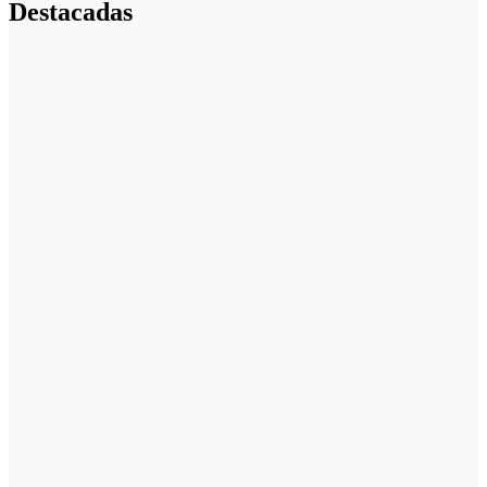
Destacadas
Emprendedores
Cuánto cuesta
iniciar y cómo
elegir el mejor
nicho para
emprender
Noticias
Noticias
La asesoría
comercial
orientada a la
planificación
financiera
fortalece el
crecimiento
empresarial
Emprendedores