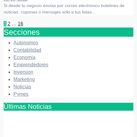
Si desde tu negocio envías por correo electrónico boletines de
noticias, cupones o mensajes sólo a tus listas…
Paginación
1
2
…
16
Secciones
de
entradas
Autonomos
Contabilidad
Economia
Emprendedores
Inversion
Marketing
Noticias
Pymes
Últimas Noticias