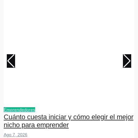
Emprendedores
N
Cuánto cuesta iniciar y cómo elegir el mejor
A
nicho para emprender
Ago 7, 2026