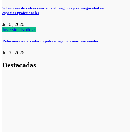
Soluciones de vidrio resistente al fuego mejoran seguridad en
espacios profesionales
Jul 6 , 2026
Inversion
Noticias
Reformas comerciales impulsan negocios más funcionales
Jul 5 , 2026
Destacadas
Pymes
Qué debes
saber sobre
cómo hacer un
plan de
negocios para
una PYME:
guía paso a
paso