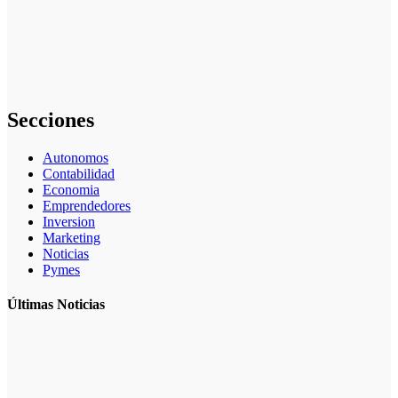
facilita la
inserción de
las empresas
en los
mercados
exteriores
Secciones
Autonomos
Contabilidad
Economia
Emprendedores
Inversion
Marketing
Noticias
Pymes
Últimas Noticias