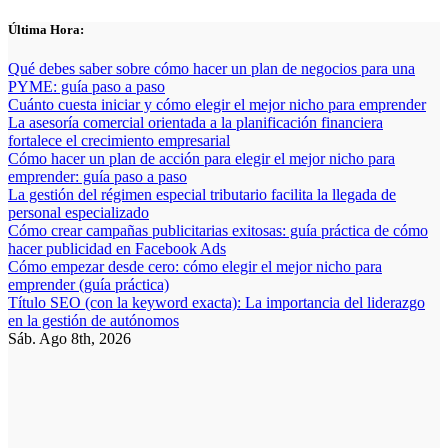
Saltar
Última Hora:
al
contenido
Qué debes saber sobre cómo hacer un plan de negocios para una
PYME: guía paso a paso
Cuánto cuesta iniciar y cómo elegir el mejor nicho para emprender
La asesoría comercial orientada a la planificación financiera
fortalece el crecimiento empresarial
Cómo hacer un plan de acción para elegir el mejor nicho para
emprender: guía paso a paso
La gestión del régimen especial tributario facilita la llegada de
personal especializado
Cómo crear campañas publicitarias exitosas: guía práctica de cómo
hacer publicidad en Facebook Ads
Cómo empezar desde cero: cómo elegir el mejor nicho para
emprender (guía práctica)
Título SEO (con la keyword exacta): La importancia del liderazgo
en la gestión de autónomos
Sáb. Ago 8th, 2026