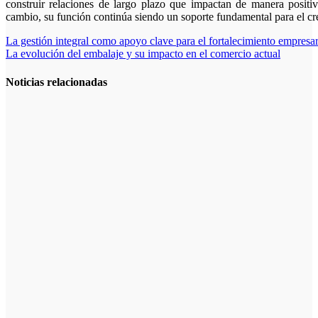
construir relaciones de largo plazo que impactan de manera posit
cambio, su función continúa siendo un soporte fundamental para el c
Navegación
La gestión integral como apoyo clave para el fortalecimiento empresar
La evolución del embalaje y su impacto en el comercio actual
de
entradas
Noticias relacionadas
La formación
especializada
impulsa una
mayor
seguridad en
el trabajo
La tecnología
transforma el
control fiscal
de autónomos
y pequeños
negocios
La consultoría
estratégica