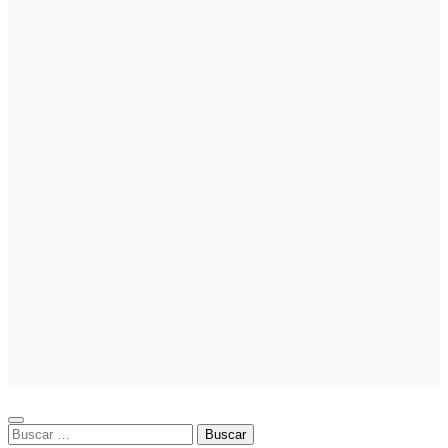
Emprendedores
Cuánto cuesta
iniciar y cómo
elegir el mejor
nicho para
emprender
Noticias
Noticias
La asesoría
comercial
orientada a la
planificación
financiera
fortalece el
crecimiento
empresarial
Buscar: