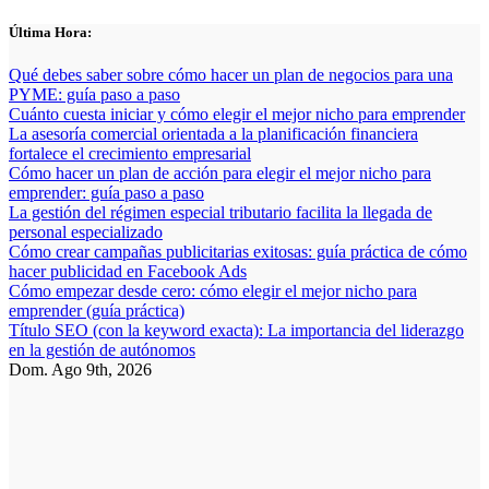
Saltar
Última Hora:
al
contenido
Qué debes saber sobre cómo hacer un plan de negocios para una
PYME: guía paso a paso
Cuánto cuesta iniciar y cómo elegir el mejor nicho para emprender
La asesoría comercial orientada a la planificación financiera
fortalece el crecimiento empresarial
Cómo hacer un plan de acción para elegir el mejor nicho para
emprender: guía paso a paso
La gestión del régimen especial tributario facilita la llegada de
personal especializado
Cómo crear campañas publicitarias exitosas: guía práctica de cómo
hacer publicidad en Facebook Ads
Cómo empezar desde cero: cómo elegir el mejor nicho para
emprender (guía práctica)
Título SEO (con la keyword exacta): La importancia del liderazgo
en la gestión de autónomos
Dom. Ago 9th, 2026