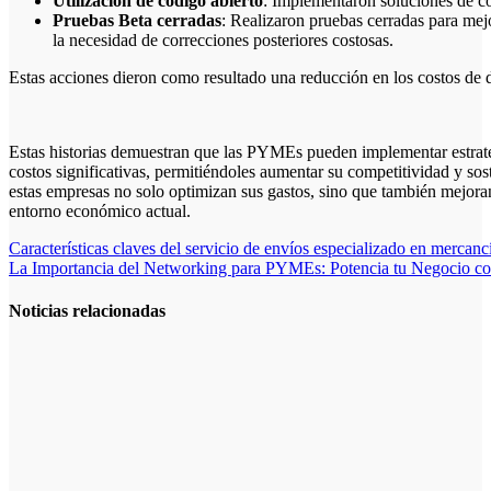
Utilización de código abierto
: Implementaron soluciones de cód
Pruebas Beta cerradas
: Realizaron pruebas cerradas para mej
la necesidad de correcciones posteriores costosas.
Estas acciones dieron como resultado una reducción en los costos de 
Estas historias demuestran que las PYMEs pueden implementar estrateg
costos significativas, permitiéndoles aumentar su competitividad y so
estas empresas no solo optimizan sus gastos, sino que también mejoran 
entorno económico actual.
Navegación
Características claves del servicio de envíos especializado en mercancí
La Importancia del Networking para PYMEs: Potencia tu Negocio c
de
entradas
Noticias relacionadas
Cuánto cuesta
iniciar y cómo
elegir el mejor
nicho para
emprender
Cómo hacer