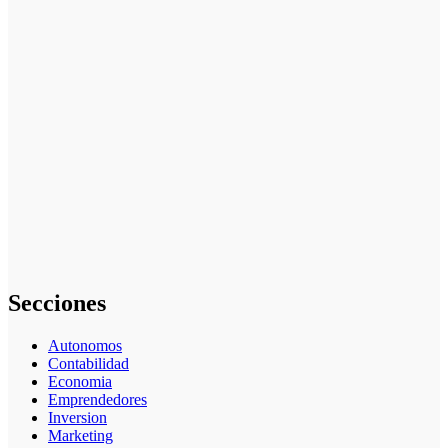
un plan de
acción para
elegir el mejor
nicho para
emprender:
guía paso a
paso
Cómo
empezar desde
cero: cómo
elegir el mejor
nicho para
emprender
(guía práctica)
Secciones
Autonomos
Contabilidad
Economia
Emprendedores
Inversion
Marketing