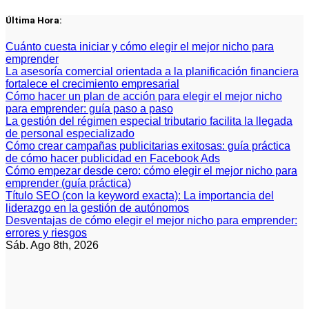
Saltar
Última Hora:
al
contenido
Cuánto cuesta iniciar y cómo elegir el mejor nicho para
emprender
La asesoría comercial orientada a la planificación financiera
fortalece el crecimiento empresarial
Cómo hacer un plan de acción para elegir el mejor nicho
para emprender: guía paso a paso
La gestión del régimen especial tributario facilita la llegada
de personal especializado
Cómo crear campañas publicitarias exitosas: guía práctica
de cómo hacer publicidad en Facebook Ads
Cómo empezar desde cero: cómo elegir el mejor nicho para
emprender (guía práctica)
Título SEO (con la keyword exacta): La importancia del
liderazgo en la gestión de autónomos
Desventajas de cómo elegir el mejor nicho para emprender:
errores y riesgos
Sáb. Ago 8th, 2026