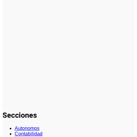
2024
La
innovación
impulsa el
desarrollo de
la industria
del embalaje
Análisis
Detallado
sobre Cómo
Hacer un
Plan de
Negocios
para una
PYME: Guía
Paso a Paso
Secciones
Autonomos
Contabilidad