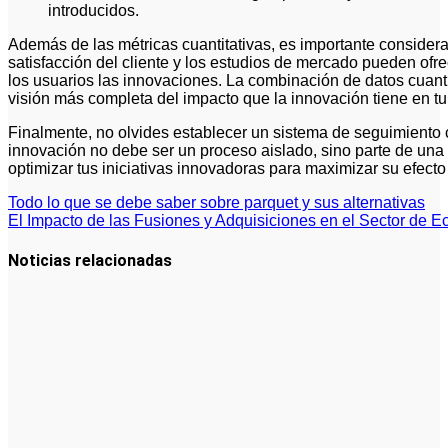
introducidos.
Además de las métricas cuantitativas, es importante considerar
satisfacción del cliente y los estudios de mercado pueden ofr
los usuarios las innovaciones. La combinación de datos cuantita
visión más completa del impacto que la innovación tiene en 
Finalmente, no olvides establecer un sistema de seguimiento 
innovación no debe ser un proceso aislado, sino parte de una es
optimizar tus iniciativas innovadoras para maximizar su efecto
Navegación
Todo lo que se debe saber sobre parquet y sus alternativas
El Impacto de las Fusiones y Adquisiciones en el Sector de
de
entradas
Noticias relacionadas
Tendencias
Futuras en
Cómo Hacer
un Plan de
Negocios
para una
PYME: Guía
Completa