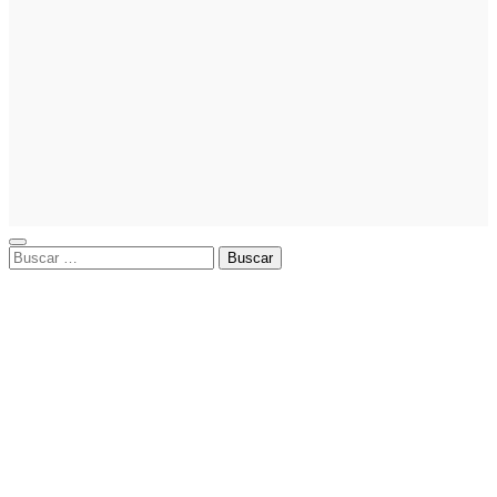
Cómo hacer
un plan de
acción para
elegir el
mejor nicho
para
emprender:
guía paso a
paso
Buscar: