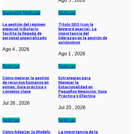
Ago 5 , 2026
Inversion
Noticias
Noticias
La gestión del régimen
Título SEO (con la
especial tributario
keyword exacta): La
facilita la llegada de
importancia del
personal especializado
liderazgo en la gestión de
autónomos
Ago 4 , 2026
Ago 1 , 2026
Noticias
Noticias
Cómo mejorar la gestión
Estrategias para
de recursos humanos en
Manejar la
pymes: Guía práctica y
Estacionalidad en
consejos clave
Pequeños Negocios: Guía
Práctica y Efectiva
Jul 26 , 2026
Jul 20 , 2026
Noticias
Noticias
Cómo Adaptar tu Modelo
La importancia de la