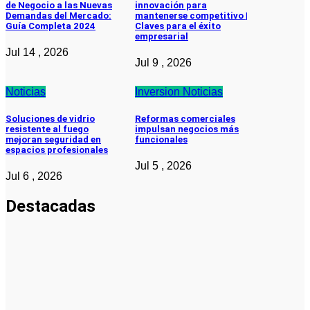
de Negocio a las Nuevas
innovación para
Demandas del Mercado:
mantenerse competitivo |
Guía Completa 2024
Claves para el éxito
empresarial
Jul 14 , 2026
Jul 9 , 2026
Noticias
Inversion
Noticias
Soluciones de vidrio
Reformas comerciales
resistente al fuego
impulsan negocios más
mejoran seguridad en
funcionales
espacios profesionales
Jul 5 , 2026
Jul 6 , 2026
Destacadas
Emprendedores
Cuánto
cuesta
iniciar y
cómo elegir