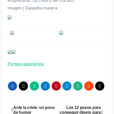
empresarial, La cultura del fracaso
Imagen | Daquella manera
Pymesyautonomos
Navegación
Ante la crisis: un poco
Los 12 pasos para
de humor
conseguir dinero para