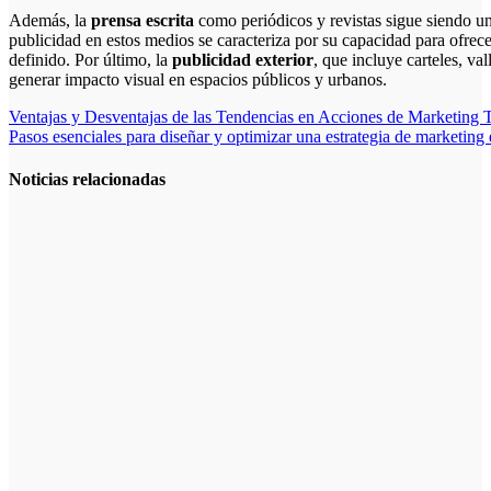
Además, la
prensa escrita
como periódicos y revistas sigue siendo un
publicidad en estos medios se caracteriza por su capacidad para ofrec
definido. Por último, la
publicidad exterior
, que incluye carteles, val
generar impacto visual en espacios públicos y urbanos.
Navegación
Ventajas y Desventajas de las Tendencias en Acciones de Marketing T
Pasos esenciales para diseñar y optimizar una estrategia de marketing
de
entradas
Noticias relacionadas
Cómo crear
campañas
publicitarias
exitosas: guía
práctica de
cómo hacer
publicidad en
Facebook Ads
Cómo
Optimizar
Anuncios en
Medios
Offline: Guía