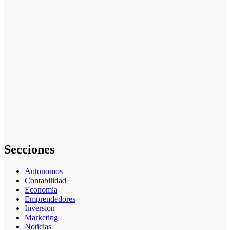
para Usar
Vallas
Publicitarias
en Estrategias
de Marketing
Cómo se
gestionan los
datos en cómo
aplicar
inteligencia
artificial en
marketing:
guía completa
Secciones
Autonomos
Contabilidad
Economia
Emprendedores
Inversion
Marketing
Noticias