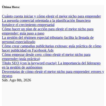
Saltar
Última Hora:
al
contenido
Cuánto cuesta iniciar y cómo elegir el mejor nicho para emprender
La asesoría comercial orientada a la planificación financiera
fortalece el crecimiento empresarial
Cómo hacer un plan de acción para elegir el mejor nicho para
emprender: guía paso a paso
La gestión del régimen especial tributario facilita la llegada de
personal especializado
Cómo crear campañas publicitarias exitosas: guía práctica de cómo
hacer publicidad en Facebook Ads
Cómo empezar desde cero: cómo elegir el mejor nicho para
emprender (guía práctica)
Título SEO (con la keyword exacta): La importancia del liderazgo
en la gestión de autónomos
Desventajas de cómo elegir el mejor nicho para emprender: errores y
riesgos
Sáb. Ago 8th, 2026