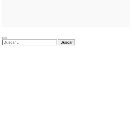
elegir el mejor
nicho para
emprender:
guía paso a
paso
Buscar: