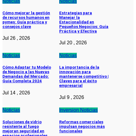
Noticias
Noticias
Cómo mejorar la gestión
Estrategias para
de recursos humanos en
Manejar la
pymes: Guía práctica y
Estacionalidad en
consejos clave
Pequeños Negocios: Guía
Práctica y Efectiva
Jul 26 , 2026
Jul 20 , 2026
Noticias
Noticias
Cómo Adaptar tu Modelo
La importancia de la
de Negocio a las Nuevas
innovación para
Demandas del Mercado:
mantenerse competitivo |
Guía Completa 2024
Claves para el éxito
empresarial
Jul 14 , 2026
Jul 9 , 2026
Noticias
Inversion
Noticias
Soluciones de vidrio
Reformas comerciales
resistente al fuego
impulsan negocios más
mejoran seguridad en
funcionales
espacios profesionales