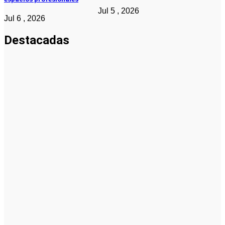
Jul 5 , 2026
Jul 6 , 2026
Destacadas
Noticias
Noticias
La asesoría
comercial
orientada a
la
planificación
financiera
fortalece el
crecimiento
empresarial
Emprendedores