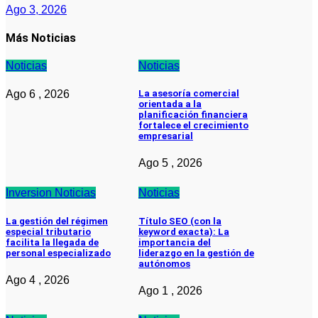
Ago 3, 2026
Más Noticias
Noticias
Noticias
Ago 6 , 2026
La asesoría comercial
orientada a la
planificación financiera
fortalece el crecimiento
empresarial
Ago 5 , 2026
Inversion
Noticias
Noticias
La gestión del régimen
Título SEO (con la
especial tributario
keyword exacta): La
facilita la llegada de
importancia del
personal especializado
liderazgo en la gestión de
autónomos
Ago 4 , 2026
Ago 1 , 2026