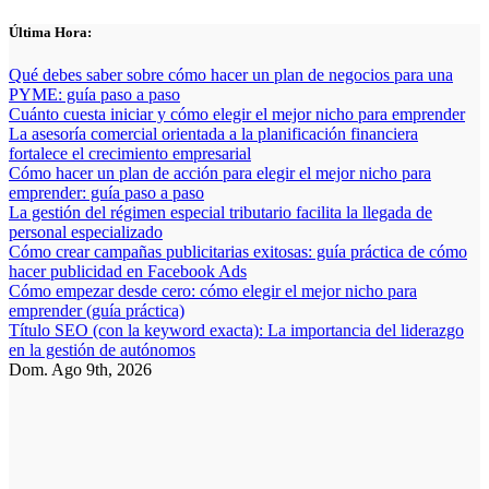
Saltar
Última Hora:
al
contenido
Qué debes saber sobre cómo hacer un plan de negocios para una
PYME: guía paso a paso
Cuánto cuesta iniciar y cómo elegir el mejor nicho para emprender
La asesoría comercial orientada a la planificación financiera
fortalece el crecimiento empresarial
Cómo hacer un plan de acción para elegir el mejor nicho para
emprender: guía paso a paso
La gestión del régimen especial tributario facilita la llegada de
personal especializado
Cómo crear campañas publicitarias exitosas: guía práctica de cómo
hacer publicidad en Facebook Ads
Cómo empezar desde cero: cómo elegir el mejor nicho para
emprender (guía práctica)
Título SEO (con la keyword exacta): La importancia del liderazgo
en la gestión de autónomos
Dom. Ago 9th, 2026