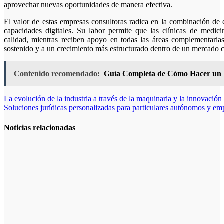
aprovechar nuevas oportunidades de manera efectiva.
El valor de estas empresas consultoras radica en la combinación de e
capacidades digitales. Su labor permite que las clínicas de medici
calidad, mientras reciben apoyo en todas las áreas complementarias
sostenido y a un crecimiento más estructurado dentro de un mercado 
Contenido recomendado:
Guía Completa de Cómo Hacer un 
Navegación
La evolución de la industria a través de la maquinaria y la innovación
Soluciones jurídicas personalizadas para particulares autónomos y em
de
entradas
Noticias relacionadas
Qué debes
saber sobre
cómo hacer un
plan de
negocios para
una PYME:
guía paso a
paso