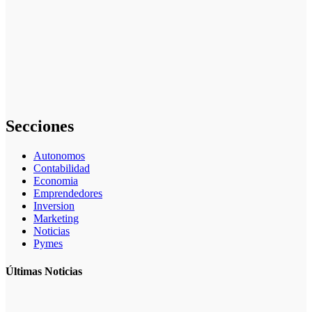
La asesoría
comercial
orientada a la
planificación
financiera
fortalece el
crecimiento
empresarial
Secciones
Autonomos
Contabilidad
Economia
Emprendedores
Inversion
Marketing
Noticias
Pymes
Últimas Noticias