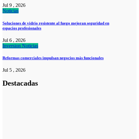
Jul 9 , 2026
Noticias
Soluciones de vidrio resistente al fuego mejoran seguridad en
espacios profesionales
Jul 6 , 2026
Inversion
Noticias
Reformas comerciales impulsan negocios más funcionales
Jul 5 , 2026
Destacadas
Pymes
Qué debes
saber sobre
cómo hacer un
plan de
negocios para
una PYME: