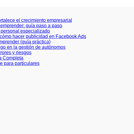
ortalece el crecimiento empresarial
a emprender: guía paso a paso
de personal especializado
e cómo hacer publicidad en Facebook Ads
prender (guía práctica)
azgo en la gestión de autónomos
rores y riesgos
ía Completa
e para particulares