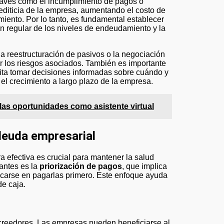
raves como el incumplimiento de pagos o
rediticia de la empresa, aumentando el costo de
miento. Por lo tanto, es fundamental establecer
ón regular de los niveles de endeudamiento y la
a reestructuración de pasivos o la negociación
r los riesgos asociados. También es importante
mita tomar decisiones informadas sobre cuándo y
el crecimiento a largo plazo de la empresa.
 las oportunidades como asistente virtual
 deuda empresarial
a efectiva es crucial para mantener la salud
antes es la
priorización de pagos
, que implica
focarse en pagarlas primero. Este enfoque ayuda
de caja.
creedores. Las empresas pueden beneficiarse al