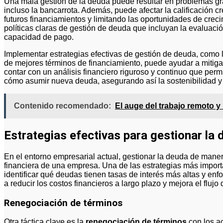
Una mala gestión de la deuda puede resultar en problemas g
incluso la bancarrota. Además, puede afectar la calificación c
futuros financiamientos y limitando las oportunidades de creci
políticas claras de gestión de deuda que incluyan la evaluaci
capacidad de pago.
Implementar estrategias efectivas de gestión de deuda, como l
de mejores términos de financiamiento, puede ayudar a mitiga
contar con un análisis financiero riguroso y continuo que per
cómo asumir nueva deuda, asegurando así la sostenibilidad y 
Contenido recomendado:
El auge del trabajo remoto y
Estrategias efectivas para gestionar la
En el entorno empresarial actual, gestionar la deuda de maner
financiera de una empresa. Una de las estrategias más import
identificar qué deudas tienen tasas de interés más altas y en
a reducir los costos financieros a largo plazo y mejora el flujo 
Renegociación de términos
Otra táctica clave es la
renegociación de términos
con los a