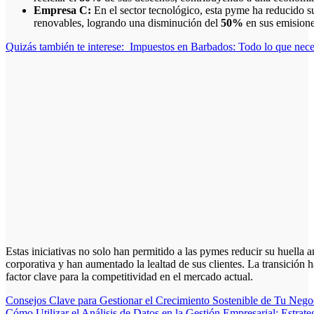
Empresa C:
En el sector tecnológico, esta pyme ha reducido s
renovables, logrando una disminución del
50%
en sus emisione
Quizás también te interese:
Impuestos en Barbados: Todo lo que necesi
Estas iniciativas no solo han permitido a las pymes reducir su huella
corporativa y han aumentado la lealtad de sus clientes. La transición 
factor clave para la competitividad en el mercado actual.
Navegación
Consejos Clave para Gestionar el Crecimiento Sostenible de Tu Nego
Cómo Utilizar el Análisis de Datos en la Gestión Empresarial: Estrateg