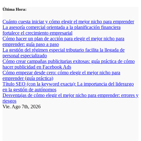
Saltar
Última Hora:
al
contenido
Cuánto cuesta iniciar y cómo elegir el mejor nicho para emprender
La asesoría comercial orientada a la planificación financiera
fortalece el crecimiento empresarial
Cómo hacer un plan de acción para elegir el mejor nicho para
emprender: guía paso a paso
La gestión del régimen especial tributario facilita la llegada de
personal especializado
Cómo crear campañas publicitarias exitosas: guía práctica de cómo
hacer publicidad en Facebook Ads
Cómo empezar desde cero: cómo elegir el mejor nicho para
emprender (guía práctica)
Título SEO (con la keyword exacta): La importancia del liderazgo
en la gestión de autónomos
Desventajas de cómo elegir el mejor nicho para emprender: errores y
riesgos
Vie. Ago 7th, 2026