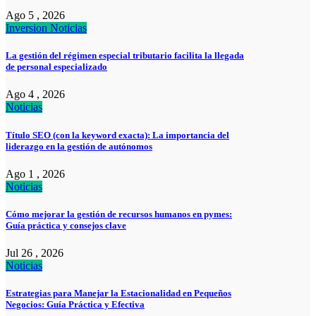
Ago 5 , 2026
Inversion
Noticias
La gestión del régimen especial tributario facilita la llegada
de personal especializado
Ago 4 , 2026
Noticias
Título SEO (con la keyword exacta): La importancia del
liderazgo en la gestión de autónomos
Ago 1 , 2026
Noticias
Cómo mejorar la gestión de recursos humanos en pymes:
Guía práctica y consejos clave
Jul 26 , 2026
Noticias
Estrategias para Manejar la Estacionalidad en Pequeños
Negocios: Guía Práctica y Efectiva