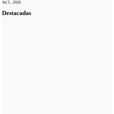
Jul 5 , 2026
Destacadas
Emprendedores
Cuánto cuesta
iniciar y cómo
elegir el mejor
nicho para
emprender
Noticias
Noticias
La asesoría
comercial
orientada a la
planificación
financiera
fortalece el
crecimiento