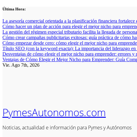
Saltar
Última Hora:
al
contenido
La asesoría comercial orientada a la planificación financiera fortalece
Cómo hacer un plan de acción para elegir el mejor nicho para empren
La gestión del régimen especial tributario facilita la llegada de person
Cómo crear campañas publicitarias exitosas: guía práctica de cómo h
Cómo empezar desde cero: cómo elegir el mejor nicho para emprender
Título SEO (con la keyword exacta): La importancia del liderazgo en
Desventajas de cómo elegir el mejor nicho para emprender: errores y 
Ventajas de Cómo Elegir el Mejor Nicho para Emprender: Guía Comp
Vie. Ago 7th, 2026
PymesAutonomos.com
Noticias, actualidad e información para Pymes y Autónomos