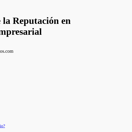
 la Reputación en
mpresarial
cio?