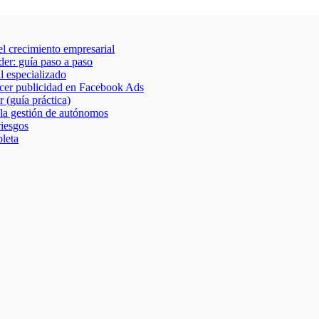
 el crecimiento empresarial
der: guía paso a paso
al especializado
acer publicidad en Facebook Ads
 (guía práctica)
 la gestión de autónomos
riesgos
leta