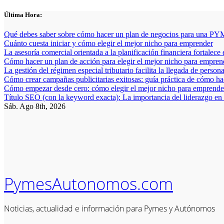
Saltar
Última Hora:
al
contenido
Qué debes saber sobre cómo hacer un plan de negocios para una PYM
Cuánto cuesta iniciar y cómo elegir el mejor nicho para emprender
La asesoría comercial orientada a la planificación financiera fortalece
Cómo hacer un plan de acción para elegir el mejor nicho para empren
La gestión del régimen especial tributario facilita la llegada de person
Cómo crear campañas publicitarias exitosas: guía práctica de cómo h
Cómo empezar desde cero: cómo elegir el mejor nicho para emprender
Título SEO (con la keyword exacta): La importancia del liderazgo en
Sáb. Ago 8th, 2026
PymesAutonomos.com
Noticias, actualidad e información para Pymes y Autónomos