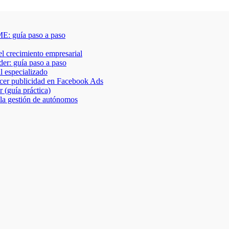
E: guía paso a paso
 el crecimiento empresarial
der: guía paso a paso
al especializado
acer publicidad en Facebook Ads
 (guía práctica)
 la gestión de autónomos