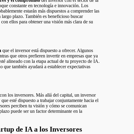
erés y el compromiso
del inversor con el sector de la
foque constante en tecnología e innovación. Los
bablemente estarán más dispuestos a comprender las
 a largo plazo. También es beneficioso buscar
con ellos para obtener una visión más clara de su
n
que el inversor está dispuesto a ofrecer. Algunos
entras que otros prefieren invertir en empresas que ya
sté alineado con la etapa actual de tu proyecto de IA.
no que también ayudará a establecer expectativas
con los inversores. Más allá del capital, un inversor
 que esté dispuesto a trabajar conjuntamente hacia el
versores perciben tu visión y cómo se comunican
plazo puede ser un factor determinante en la
rtup de IA a los Inversores