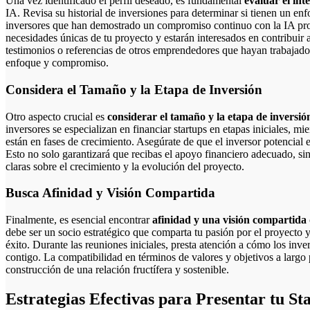
Una vez identificado el perfil deseado, es fundamental
evaluar el int
IA. Revisa su historial de inversiones para determinar si tienen un en
inversores que han demostrado un compromiso continuo con la IA pro
necesidades únicas de tu proyecto y estarán interesados en contribuir
testimonios o referencias de otros emprendedores que hayan trabajado 
enfoque y compromiso.
Considera el Tamaño y la Etapa de Inversión
Otro aspecto crucial es
considerar el tamaño y la etapa de inversió
inversores se especializan en financiar startups en etapas iniciales, mi
están en fases de crecimiento. Asegúrate de que el inversor potencial e
Esto no solo garantizará que recibas el apoyo financiero adecuado, si
claras sobre el crecimiento y la evolución del proyecto.
Busca Afinidad y Visión Compartida
Finalmente, es esencial encontrar
afinidad y una visión compartida
debe ser un socio estratégico que comparta tu pasión por el proyecto y
éxito. Durante las reuniones iniciales, presta atención a cómo los in
contigo. La compatibilidad en términos de valores y objetivos a largo 
construcción de una relación fructífera y sostenible.
Estrategias Efectivas para Presentar tu Sta