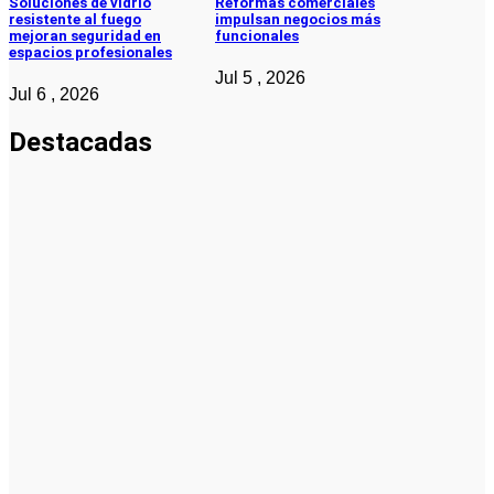
Soluciones de vidrio
Reformas comerciales
resistente al fuego
impulsan negocios más
mejoran seguridad en
funcionales
espacios profesionales
Jul 5 , 2026
Jul 6 , 2026
Destacadas
Pymes
Qué debes
saber sobre
cómo hacer
un plan de
negocios
para una
PYME: guía
paso a paso
Emprendedores