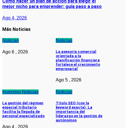
Cómo hacer un plan de acción para elegir el
mejor nicho para emprender: guía paso a paso
Ago 4, 2026
Más Noticias
Noticias
Noticias
Ago 6 , 2026
La asesoría comercial
orientada a la
planificación financiera
fortalece el crecimiento
empresarial
Ago 5 , 2026
Inversion
Noticias
Noticias
La gestión del régimen
Título SEO (con la
especial tributario
keyword exacta): La
facilita la llegada de
importancia del
personal especializado
liderazgo en la gestión de
autónomos
Ago 4 , 2026