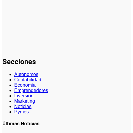
La gestión
del régimen
especial
tributario
facilita la
llegada de
personal
especializado
Secciones
Autonomos
Contabilidad
Economia
Emprendedores
Inversion
Marketing
Noticias
Pymes
Últimas Noticias