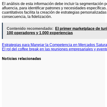
El análisis de esta información debe incluir la segmentación po
afluencia, para identificar patrones y necesidades específicas
cuantitativos facilita la creación de estrategias personalizada
consecuencia, la fidelización.
Contenido recomendado:
El primer marketplace de tu
100 operadores y 1.000 experiencias
Navegación
Estrategias para Manejar la Competencia en Mercados Satur
El rol del coffee break en las reuniones empresariales y event
de
entradas
Noticias relacionadas
La asesoría
comercial
orientada a
la
planificación
financiera
fortalece el
crecimiento
empresarial