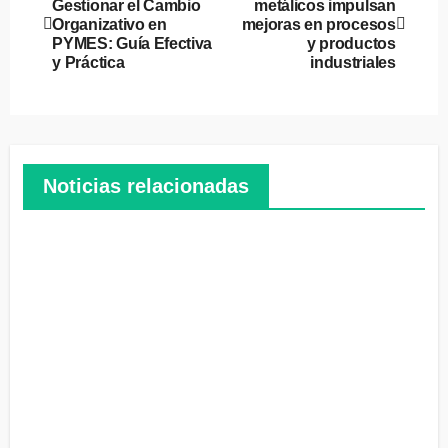
Gestionar el Cambio
metálicos impulsan
de
Organizativo en
mejoras en procesos
PYMES: Guía Efectiva
y productos
entradas
y Práctica
industriales
Noticias relacionadas