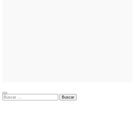
nicho para
emprender
Noticias
Noticias
La asesoría
comercial
orientada a la
planificación
financiera
fortalece el
crecimiento
empresarial
Buscar: