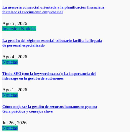
La asesoría comercial orientada a la planificación financiera
fortalece el crecimiento empresarial
Ago 5 , 2026
Inversion
Noticias
La gestión del régimen especial tributario facilita la llegada
de personal especializado
Ago 4 , 2026
Noticias
Título SEO (con la keyword exacta): La importancia del
liderazgo en la gestión de autónomos
Ago 1 , 2026
Noticias
Cómo mejorar la gestión de recursos humanos en pymes:
Guía práctica y consejos clave
Jul 26 , 2026
Noticias