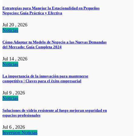
Estrategias para Manejar la Estacionalidad en Pequeños
Negocios: Guía Práctica y Efectiva
Jul 20 , 2026
Noticias
Cómo Adaptar tu Modelo de Negocio a las Nuevas Demandas
del Mercado: Guía Completa 2024
Jul 14 , 2026
Noticias
La importancia de la innovación para mantenerse
competitivo | Claves para el éxito empresarial
Jul 9 , 2026
Noticias
Soluciones de vidrio resistente al fuego mejoran seguridad en
espacios profesionales
Jul 6 , 2026
Inversion
Noticias