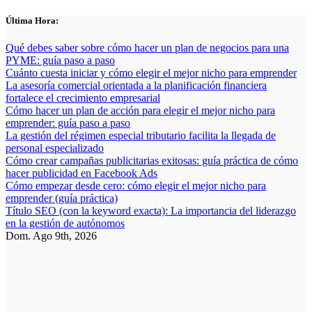
Saltar
Última Hora:
al
contenido
Qué debes saber sobre cómo hacer un plan de negocios para una
PYME: guía paso a paso
Cuánto cuesta iniciar y cómo elegir el mejor nicho para emprender
La asesoría comercial orientada a la planificación financiera
fortalece el crecimiento empresarial
Cómo hacer un plan de acción para elegir el mejor nicho para
emprender: guía paso a paso
La gestión del régimen especial tributario facilita la llegada de
personal especializado
Cómo crear campañas publicitarias exitosas: guía práctica de cómo
hacer publicidad en Facebook Ads
Cómo empezar desde cero: cómo elegir el mejor nicho para
emprender (guía práctica)
Título SEO (con la keyword exacta): La importancia del liderazgo
en la gestión de autónomos
Dom. Ago 9th, 2026