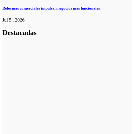
Reformas comerciales impulsan negocios más funcionales
Jul 5 , 2026
Destacadas
Pymes
Qué debes
saber sobre
cómo hacer un
plan de
negocios para
una PYME:
guía paso a
paso
Emprendedores
Cuánto cuesta
iniciar y cómo
elegir el mejor