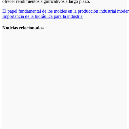
ofrecer rendimientos significativos a largo plazo.
Navegación
El papel fundamental de los moldes en la producción industrial mode
Importancia de la hidráulica para la industria
de
entradas
Noticias relacionadas
La asesoría
comercial
orientada a la
planificación
financiera
fortalece el
crecimiento
empresarial
La gestión del
régimen
especial
tributario
facilita la
llegada de
personal
especializado