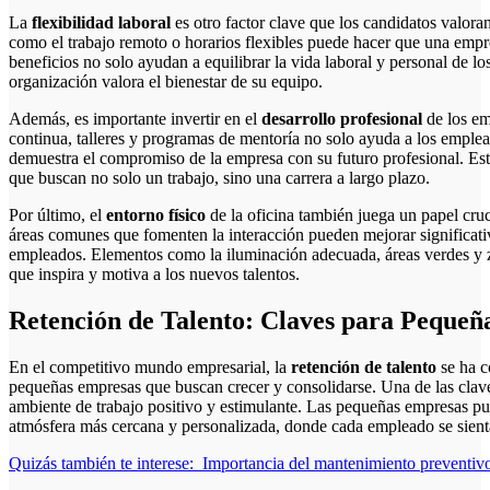
La
flexibilidad laboral
es otro factor clave que los candidatos valora
como el trabajo remoto o horarios flexibles puede hacer que una empr
beneficios no solo ayudan a equilibrar la vida laboral y personal de 
organización valora el bienestar de su equipo.
Además, es importante invertir en el
desarrollo profesional
de los em
continua, talleres y programas de mentoría no solo ayuda a los emplea
demuestra el compromiso de la empresa con su futuro profesional. Esto
que buscan no solo un trabajo, sino una carrera a largo plazo.
Por último, el
entorno físico
de la oficina también juega un papel cru
áreas comunes que fomenten la interacción pueden mejorar significativ
empleados. Elementos como la iluminación adecuada, áreas verdes y 
que inspira y motiva a los nuevos talentos.
Retención de Talento: Claves para Peque
En el competitivo mundo empresarial, la
retención de talento
se ha c
pequeñas empresas que buscan crecer y consolidarse. Una de las clave
ambiente de trabajo positivo y estimulante. Las pequeñas empresas p
atmósfera más cercana y personalizada, donde cada empleado se sient
Quizás también te interese:
Importancia del mantenimiento preventivo 