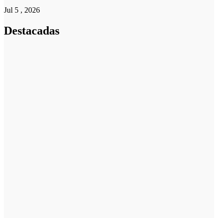
Jul 5 , 2026
Destacadas
Pymes
Qué debes
saber sobre
cómo hacer un
plan de
negocios para
una PYME:
guía paso a
paso
Emprendedores
Cuánto cuesta
iniciar y cómo
elegir el mejor
nicho para
emprender