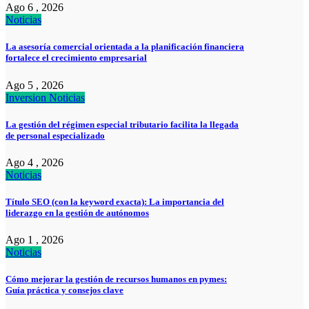
Ago 6 , 2026
Noticias
La asesoría comercial orientada a la planificación financiera
fortalece el crecimiento empresarial
Ago 5 , 2026
Inversion
Noticias
La gestión del régimen especial tributario facilita la llegada
de personal especializado
Ago 4 , 2026
Noticias
Título SEO (con la keyword exacta): La importancia del
liderazgo en la gestión de autónomos
Ago 1 , 2026
Noticias
Cómo mejorar la gestión de recursos humanos en pymes:
Guía práctica y consejos clave