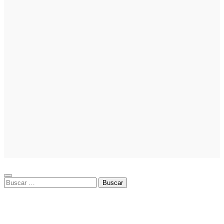
iniciar y cómo
elegir el mejor
nicho para
emprender
Noticias
Noticias
La asesoría
comercial
orientada a la
planificación
financiera
fortalece el
crecimiento
empresarial
Buscar: