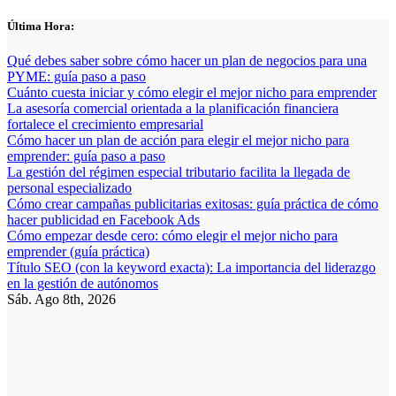
Saltar
Última Hora:
al
contenido
Qué debes saber sobre cómo hacer un plan de negocios para una
PYME: guía paso a paso
Cuánto cuesta iniciar y cómo elegir el mejor nicho para emprender
La asesoría comercial orientada a la planificación financiera
fortalece el crecimiento empresarial
Cómo hacer un plan de acción para elegir el mejor nicho para
emprender: guía paso a paso
La gestión del régimen especial tributario facilita la llegada de
personal especializado
Cómo crear campañas publicitarias exitosas: guía práctica de cómo
hacer publicidad en Facebook Ads
Cómo empezar desde cero: cómo elegir el mejor nicho para
emprender (guía práctica)
Título SEO (con la keyword exacta): La importancia del liderazgo
en la gestión de autónomos
Sáb. Ago 8th, 2026