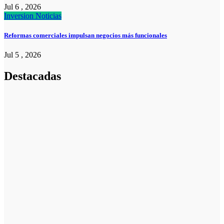
Jul 6 , 2026
Inversion
Noticias
Reformas comerciales impulsan negocios más funcionales
Jul 5 , 2026
Destacadas
Pymes
Qué debes
saber sobre
cómo hacer un
plan de
negocios para
una PYME:
guía paso a
paso
Emprendedores
Cuánto cuesta