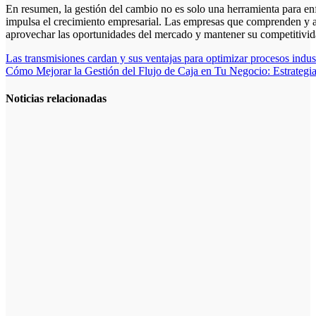
En resumen, la gestión del cambio no es solo una herramienta para enfr
impulsa el crecimiento empresarial. Las empresas que comprenden y ap
aprovechar las oportunidades del mercado y mantener su competitivi
Navegación
Las transmisiones cardan y sus ventajas para optimizar procesos indust
Cómo Mejorar la Gestión del Flujo de Caja en Tu Negocio: Estrategia
de
entradas
Noticias relacionadas
La asesoría
comercial
orientada a la
planificación
financiera
fortalece el
crecimiento
empresarial
La gestión del
régimen
especial
tributario
facilita la
llegada de