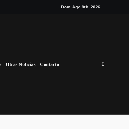
iciar y cómo elegir el mejor nicho para emprender
Dom. Ago 9th, 2026
s
Otras Noticias
Contacto