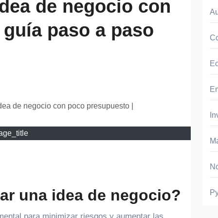
idea de negocio con
A
 guía paso a paso
Co
E
E
In
ge_title
Ma
No
ar una idea de negocio?
P