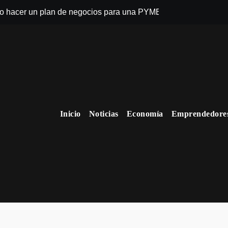
 hacer un plan de negocios para una PYME: guía paso a paso
Cuánto cuesta in
Inicio
Noticias
Economía
Emprendedore