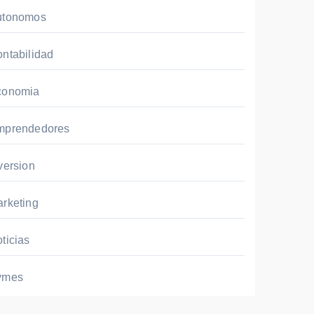
utonomos
ntabilidad
conomia
mprendedores
version
rketing
ticias
ymes