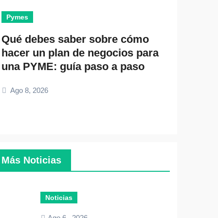
Pymes
Emprende
Qué debes saber sobre cómo
Cuánto 
hacer un plan de negocios para
elegir 
una PYME: guía paso a paso
empren
Ago 8, 2026
Ago 7, 2
Más Noticias
Noticias
Ago 6 , 2026