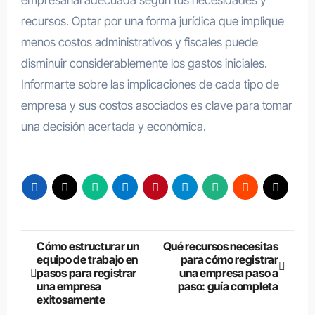
empresarial adecuada según tus necesidades y
recursos. Optar por una forma jurídica que implique
menos costos administrativos y fiscales puede
disminuir considerablemente los gastos iniciales.
Informarte sobre las implicaciones de cada tipo de
empresa y sus costos asociados es clave para tomar
una decisión acertada y económica.
Navegación
Cómo estructurar un
Qué recursos necesitas
equipo de trabajo en
para cómo registrar
de
pasos para registrar
una empresa paso a
una empresa
paso: guía completa
entradas
exitosamente