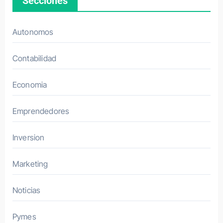
Secciones
tica)
mejo
r
Autonomos
nich
o
Contabilidad
para
emp
Economia
rend
er:
Emprendedores
error
es y
Inversion
riesg
os
Marketing
Noticias
Pymes