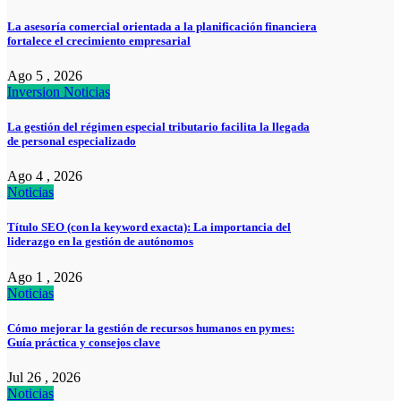
La asesoría comercial orientada a la planificación financiera
fortalece el crecimiento empresarial
Ago 5 , 2026
Inversion
Noticias
La gestión del régimen especial tributario facilita la llegada
de personal especializado
Ago 4 , 2026
Noticias
Título SEO (con la keyword exacta): La importancia del
liderazgo en la gestión de autónomos
Ago 1 , 2026
Noticias
Cómo mejorar la gestión de recursos humanos en pymes:
Guía práctica y consejos clave
Jul 26 , 2026
Noticias