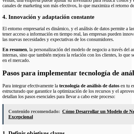
ventas, una empresa puede ajustar su inventario para reducir costos y 
canales de marketing son más efectivos, lo que maximiza el retorno d
4. Innovación y adaptación constante
El entorno empresarial es dinámico, y el análisis de datos permite a l
tener acceso a información en tiempo real, las empresas pueden innova
las nuevas necesidades y expectativas de los consumidores.
En resumen
, la personalización del modelo de negocio a través del a
internas, sino que también mejora la relación con los clientes, lo que 
en el mercado.
Pasos para implementar tecnología de anál
Para integrar efectivamente la
tecnología de análisis de datos
en tu e
estructurado que garantice la optimización de los recursos y el aprov
detallan los pasos esenciales para llevar a cabo este proceso:
Contenido recomendado:
Cómo Desarrollar un Modelo de Neg
Excepcional
1. Definir objetivos claros