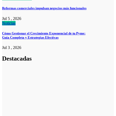
Reformas comerciales impulsan negocios más funcionales
Jul 5 , 2026
Noticias
Cómo Gestionar el Crecimiento Exponencial de tu Pyme:
Guía Completa y Estrategias Efectivas
Jul 3 , 2026
Destacadas
Noticias
La asesoría
comercial
orientada a la
planificación
financiera
fortalece el
crecimiento
empresarial