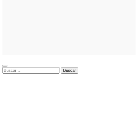
Marketing
Cómo crear
campañas
publicitarias
exitosas: guía
práctica de
cómo hacer
publicidad en
Facebook Ads
Buscar: