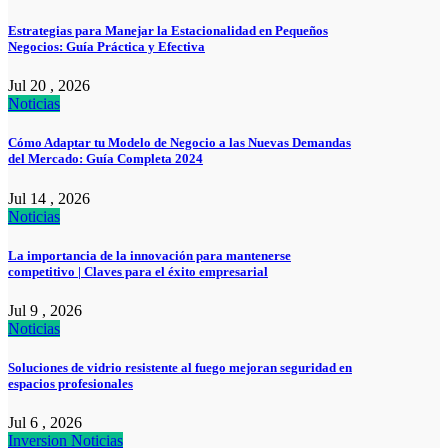
Estrategias para Manejar la Estacionalidad en Pequeños
Negocios: Guía Práctica y Efectiva
Jul 20 , 2026
Noticias
Cómo Adaptar tu Modelo de Negocio a las Nuevas Demandas
del Mercado: Guía Completa 2024
Jul 14 , 2026
Noticias
La importancia de la innovación para mantenerse
competitivo | Claves para el éxito empresarial
Jul 9 , 2026
Noticias
Soluciones de vidrio resistente al fuego mejoran seguridad en
espacios profesionales
Jul 6 , 2026
Inversion
Noticias