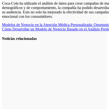
Coca-Cola ha utilizado el análisis de datos para crear campañas de ma
demográficos y de comportamiento, la compañía ha podido desarrolla
su audiencia. Esto no solo ha mejorado la efectividad de sus campañas
emocional con los consumidores.
Navegación
Modelos de Negocio en la Atención Médica Personalizada: Oportunida
Cómo Desarrollar un Modelo de Negocio Basado en el Análisis Predi
de
entradas
Noticias relacionadas
La gestión del
régimen
especial
tributario
facilita la
llegada de
personal
especializado
Inversiones en
fondos
indexados:
Una opción
simple y