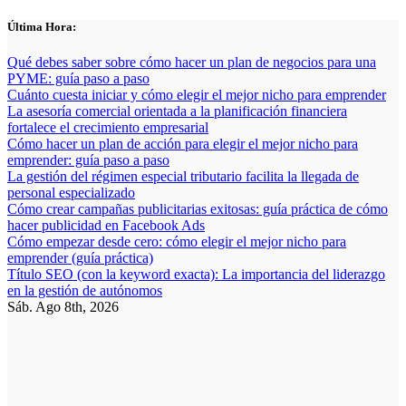
Saltar
Última Hora:
al
contenido
Qué debes saber sobre cómo hacer un plan de negocios para una
PYME: guía paso a paso
Cuánto cuesta iniciar y cómo elegir el mejor nicho para emprender
La asesoría comercial orientada a la planificación financiera
fortalece el crecimiento empresarial
Cómo hacer un plan de acción para elegir el mejor nicho para
emprender: guía paso a paso
La gestión del régimen especial tributario facilita la llegada de
personal especializado
Cómo crear campañas publicitarias exitosas: guía práctica de cómo
hacer publicidad en Facebook Ads
Cómo empezar desde cero: cómo elegir el mejor nicho para
emprender (guía práctica)
Título SEO (con la keyword exacta): La importancia del liderazgo
en la gestión de autónomos
Sáb. Ago 8th, 2026