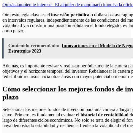
Quizás también te interese:
El alquiler de maquinaria impulsa la efici
Otra estrategia clave es el
inversión periódica
o dollar-cost averaging
en intervalos regulares, independientemente de las condiciones del me
volatilidad y a construir una posición sólida en el fondo elegido, evi
corto plazo.
Contenido recomendado:
Innovaciones en el Modelo de Negoc
Estrategias 2023
Además, es importante revisar y reajustar periódicamente la cartera pa
objetivos y el horizonte temporal del inversor. Rebalancear la cartera
redistribuir recursos hacia otras áreas con mayor potencial o menor rie
Cómo seleccionar los mejores fondos de in
plazo
Seleccionar los mejores fondos de inversión para una cartera a largo p
clave. Primero, es fundamental evaluar el
historial de rentabilidad
de
largo de diferentes ciclos económicos. No solo se trata de elegir el f
haya demostrado estabilidad y resiliencia frente a la volatilidad del m