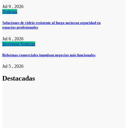
Jul 9 , 2026
Noticias
Soluciones de vidrio resistente al fuego mejoran seguridad en
espacios profesionales
Jul 6 , 2026
Inversion
Noticias
Reformas comerciales impulsan negocios más funcionales
Jul 5 , 2026
Destacadas
Pymes
Qué debes
saber sobre
cómo hacer un
plan de
negocios para
una PYME: