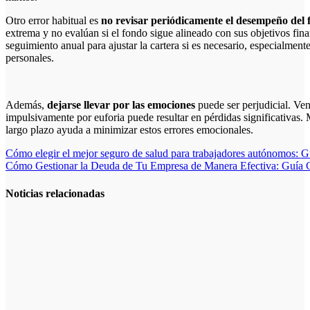
Otro error habitual es
no revisar periódicamente el desempeño del 
extrema y no evalúan si el fondo sigue alineado con sus objetivos fina
seguimiento anual para ajustar la cartera si es necesario, especialmen
personales.
Además,
dejarse llevar por las emociones
puede ser perjudicial. Ve
impulsivamente por euforia puede resultar en pérdidas significativas. 
largo plazo ayuda a minimizar estos errores emocionales.
Navegación
Cómo elegir el mejor seguro de salud para trabajadores autónomos: 
Cómo Gestionar la Deuda de Tu Empresa de Manera Efectiva: Guía 
de
entradas
Noticias relacionadas
La gestión del
régimen
especial
tributario
facilita la
llegada de
personal
especializado