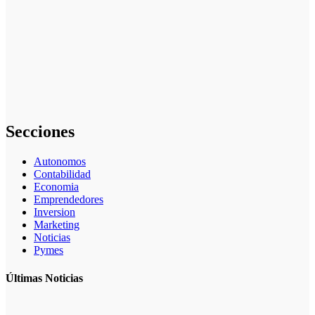
Inversiones en
fondos
indexados:
Una opción
simple y
rentable para
particulares
Secciones
Autonomos
Contabilidad
Economia
Emprendedores
Inversion
Marketing
Noticias
Pymes
Últimas Noticias