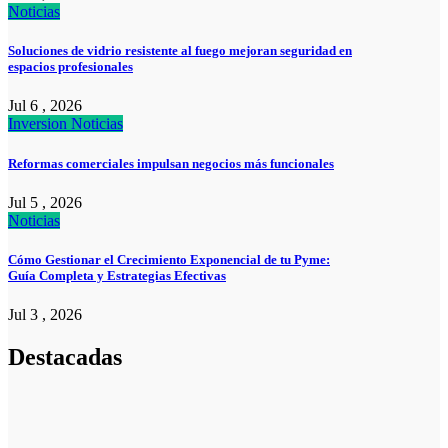
Noticias
Soluciones de vidrio resistente al fuego mejoran seguridad en
espacios profesionales
Jul 6 , 2026
Inversion
Noticias
Reformas comerciales impulsan negocios más funcionales
Jul 5 , 2026
Noticias
Cómo Gestionar el Crecimiento Exponencial de tu Pyme:
Guía Completa y Estrategias Efectivas
Jul 3 , 2026
Destacadas
Noticias
La asesoría