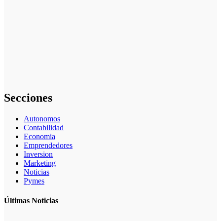
(guía práctica)
Desventajas
de cómo elegir
el mejor nicho
para
emprender:
errores y
riesgos
Secciones
Autonomos
Contabilidad
Economia
Emprendedores
Inversion
Marketing
Noticias
Pymes
Últimas Noticias