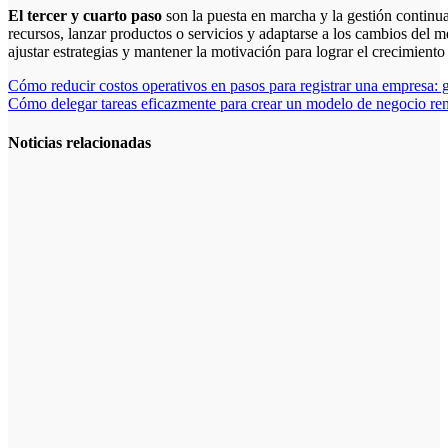
El tercer y cuarto paso
son la puesta en marcha y la gestión continu
recursos, lanzar productos o servicios y adaptarse a los cambios del m
ajustar estrategias y mantener la motivación para lograr el crecimiento
Navegación
Cómo reducir costos operativos en pasos para registrar una empresa: gu
Cómo delegar tareas eficazmente para crear un modelo de negocio ren
de
entradas
Noticias relacionadas
Cómo hacer
un plan de
acción para
elegir el mejor
nicho para
emprender:
guía paso a
paso
Cómo
empezar desde
cero: cómo
elegir el mejor
nicho para
emprender