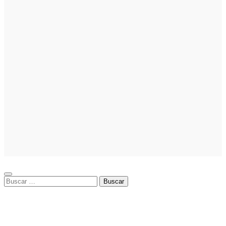
especial
tributario
facilita la
llegada de
personal
especializado
Marketing
Cómo crear
campañas
publicitarias
exitosas: guía
práctica de
cómo hacer
publicidad en
Facebook Ads
Buscar: