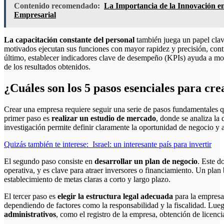
Contenido recomendado:
La Importancia de la Innovación e
Empresarial
La capacitación constante del personal
también juega un papel clav
motivados ejecutan sus funciones con mayor rapidez y precisión, con
último, establecer indicadores clave de desempeño (KPIs) ayuda a moni
de los resultados obtenidos.
¿Cuáles son los 5 pasos esenciales para cr
Crear una empresa requiere seguir una serie de pasos fundamentales q
primer paso es
realizar un estudio de mercado
, donde se analiza la
investigación permite definir claramente la oportunidad de negocio y aj
Quizás también te interese:
Israel: un interesante país para invertir
El segundo paso consiste en
desarrollar un plan de negocio
. Este d
operativa, y es clave para atraer inversores o financiamiento. Un plan b
establecimiento de metas claras a corto y largo plazo.
El tercer paso es
elegir la estructura legal adecuada
para la empresa
dependiendo de factores como la responsabilidad y la fiscalidad. Lueg
administrativos
, como el registro de la empresa, obtención de licenc